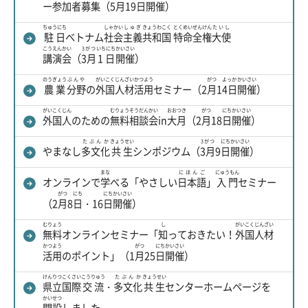
ー
参加者
募集
（5
月
19
日
開催
）
ちゅうにち
しゃかい
しゅぎ
きょうわこく
とくめい
ぜんけん
たいし
駐日
ベトナム
社会
主義
共和国
特命
全権
大使
こうえんかい
3がつ
いちにち
かいさい
講演会
（
3月
1日
開催
）
のうぎょう
ぶんや
がいこく
じんざい
かつよう
がつ
よっか
かいさい
農業
分野
の
外国
人材
活用
セミナー（2
月
1
4日
開催
）
がいこくじん
むりょう
そうだんかい
おおつき
がつ
にち
かいさい
外国人
のための
無料
相談会
in
大月
（2
月
18
日
開催
）
たぶんか
きょうせい
3がつ
にち
かいさい
やまなし
多文化
共生
シンポジウム（
3月
9
日
開催
）
まな
にほんご
にゅうもん
オンラインで
学
べる「やさしい
日本語
」
入門
セミナー
がつ
にち
にち
かいさい
（2
月
8
日
・16
日
開催
）
むりょう
し
がいこく
じんざい
無料
オンラインセミナー「
知
っておきたい！
外国
人材
かつよう
がつ
にち
かいさい
活用
のポイント」（1
月
25
日
開催
）
けんりつ
こくさい
こうりゅう
たぶんか
きょうせい
県立
国際
交流
・
多文化
共生
センターホームページを
かいせつ