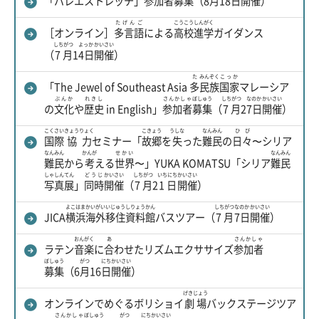
「バレエストレッチ」
参加者
募集
（8
月
18
日
開催
）
たげんご
こうこう
しんがく
［オンライン］
多言語
による
高校
進学
ガイダンス
しちがつ
よっか
かいさい
（
7月
1
4日
開催
）
た
みんぞく
こっか
「The Jewel of Southeast Asia
多
民族
国家
マレーシア
ぶんか
れきし
さんかしゃ
ぼしゅう
しちがつ
なのか
かいさい
の
文化
や
歴史
in English」
参加者
募集
（
7月
2
7日
開催
）
こくさい
きょうりょく
こきょう
うしな
なんみん
ひび
国際
協力
セミナー「
故郷
を
失
った
難民
の
日々
〜シリア
なんみん
かんが
せかい
なんみん
難民
から
考
える
世界
〜」YUKA KOMATSU「シリア
難民
しゃしん
てん
どうじ
かいさい
しちがつ
いちにち
かいさい
写真
展
」
同時
開催
（
7月
2
1日
開催
）
よこはま
かいがい
いじゅう
しりょうかん
しちがつ
なのか
かいさい
JICA
横浜
海外
移住
資料館
バスツアー（
7月
7日
開催
）
おんがく
あ
さんかしゃ
ラテン
音楽
に
合
わせたリズムエクササイズ
参加者
ぼしゅう
がつ
にち
かいさい
募集
（6
月
16
日
開催
）
げきじょう
オンラインでめぐるボリショイ
劇場
バックステージツア
さんかしゃ
ぼしゅう
がつ
にち
かいさい