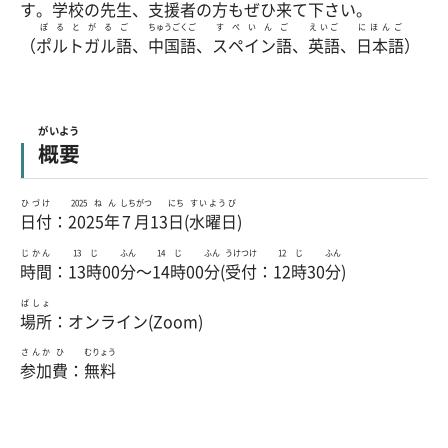
す。
学校
の
先生
、
支援者
の
方
もぜひ
来
て
下
さい。
ぽるとがる
ご
ちゅうごくご
すぺいん
ご
えいご
にほんご
（
ポルトガル
語
、
中国語
、
スペイン
語
、
英語
、
日本語
）
がいよう
概要
ひづけ
2025ねん
しちがつ
にち
すいようび
日付
：
2025年
7月
13
日
(
水曜日
)
じかん
13じ
ふん
14じ
ふん
うけつけ
12じ
ふん
時間
：
13時
00
分
～
14時
00
分
(
受付
：
12時
30
分
)
ばしょ
場所
：オンライン(Zoom)
さんか
ひ
むりょう
参加
費
：
無料