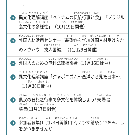
―」
いぶんか
りかい
こうざ
でんとうぎょうじ
しょく
異文化
理解
講座
「ベトナムの
伝統行事
と
食
」「ブラジル
しょくぶんか
たようせい
がつ
にち
かいさい
食文化
の
多様性
」（10
月
19
日
開催
）
がいこく
じんざい
かつよう
きそ
まな
がいこく
じんざい
う
い
外国
人材
活用
セミナー「
基礎
から
学
ぶ
外国
人材
受
け
入
れ
わざ
じん
くに
へん
がつ
にち
かいさい
のノウハウ
技
人
国
編
」（11
月
29
日
開催
）
がいこくじん
むりょう
ほうりつ
そうだん
かい
がつ
にち
かいさい
外国人
のための
無料
法律
相談
会
（11
月
16
日
開催
）
いぶんか
りかい
こうざ
せいよう
み
にほん
異文化
理解
講座
「ジャポニズム～
西洋
から
見
た
日本
～」
がつ
にち
かいさい
（11
月
30
日
開催
）
けんみん
ひ
きねん
ぎょうじ
たぶんか
たいけん
らいじょうしゃ
県民
の
日
記念
行事
で
多文化
を
体験
しよう‼
来場者
ぼしゅう
がつ
なのか
かいさい
募集
(11
月
1
7日
開催
)
さんかしゃ
ぼしゅう
がつ
にち
かいさい
こうふ
こう
まつ
参加者
募集
(11
月
23
日
開催
)
甲府
えびす
講
祭
りでおみこし
をかつぎませんか