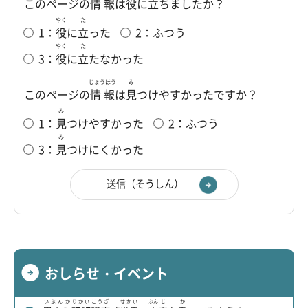
このページの
情報
は
役
に
立
ちましたか？
やく
た
1：
役
に
立
った
2：ふつう
やく
た
3：
役
に
立
たなかった
じょうほう
み
このページの
情報
は
見
つけやすかったですか？
み
1：
見
つけやすかった
2：ふつう
み
3：
見
つけにくかった
おしらせ・イベント
いぶんか
りかい
こうざ
せかい
ぶん
じ
か