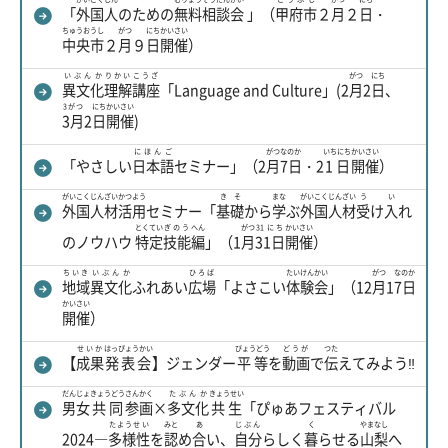
「
外国人
のための
無料
相談会
」（
甲府市
２
月
２
日
・
ちゅうおうし
がつ
にち
かいさい
中央市
２
月
９
日
開催
）
いぶんか
りかい
こうざ
がつ
にち
異文化
理解
講座
「Language and Culture」(2
月
2
日
、
3がつ
にち
かいさい
3月
2
日
開催
)
にほんご
がつ
なのか
いちにち
かいさい
「やさしい
日本語
セミナー」（2
月
7日
・2
1日
開催
）
がいこく
じんざい
かつよう
きそ
まな
がいこく
じんざい
う
い
外国
人材
活用
セミナー「
基礎
から
学
ぶ
外国
人材
受
け
入
れ
とくてい
ぎのう
へん
がつ
31にち
かいさい
のノウハウ
特定
技能
編
」（1
月
31日
開催
）
ちいき
いぶんか
ひろば
たいけんかい
がつ
なのか
地域
異文化
ふれあい
広場
「よさこい
体験会
」（12
月
1
7日
かいさい
開催
）
せいか
はっぴょうかい
びょうどう
どうが
つた
【
成果
発表会
】ジェンダー
平等
を
動画
で
伝
えてみよう‼
だんじょ
きょうどう
さんかく
たぶんか
きょうせい
男女
共同
参画
×
多文化
共生
「ぴゅあフェスティバル
たようせい
みと
あ
じぶん
く
やまなし
2024―
多様性
を
認
め
合
い、
自分
らしく
暮
らせる
山梨
へ