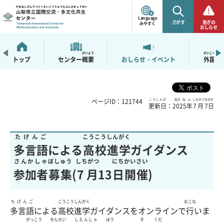
山梨県立国際交流・多
文化共生センター
Language
さがす
急ぎの
みやすく
おしらせ
がいよう
がいこくじん
トップ
センター
概要
おしらせ・イベント
外国人
ページID：121744
こうしんび
2025ねん
しちがつ
なのか
更新日
：
2025年
7月
7日
たげんご
こうこう
しんがく
多言語
による
高校
進学
ガイダンス
さんかしゃ
ぼしゅう
しちがつ
にち
かいさい
参加者
募集
(
7月
13
日
開催
)
たげんご
こうこう
しんがく
おこな
多言語
による
高校
進学
ガイダンスをオンラインで
行
いま
がっこう
せんせい
しえんしゃ
ほう
き
くだ