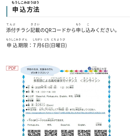
もうしこみ
ほうほう
申込
方法
てんぷ
きさい
もう
こ
添付
チラシ
記載
のQRコードから
申
し
込
みください。
もうしこみ
きげん
しちがつ
にち
にちようび
申込
期限
：
7月
6
日
(
日曜日
)