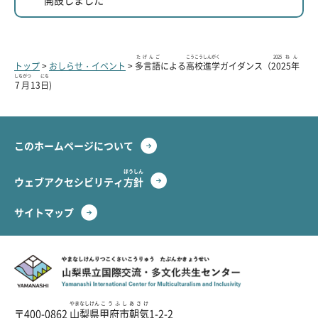
開設
しました
たげんご
こうこう
しんがく
2025ねん
トップ
>
おしらせ・イベント
>
多言語
による
高校
進学
ガイダンス（
2025年
しちがつ
にち
7月
13
日
)
このホームページについて
ほうしん
ウェブアクセシビリティ
方針
サイトマップ
やまなし
けんりつ
こくさい
こうりゅう
たぶんか
きょうせい
山梨
県立
国際
交流
・
多文化
共生
センター
やまなしけん
こうふしあさけ
〒400-0862
山梨県
甲府市朝気
1-2-2