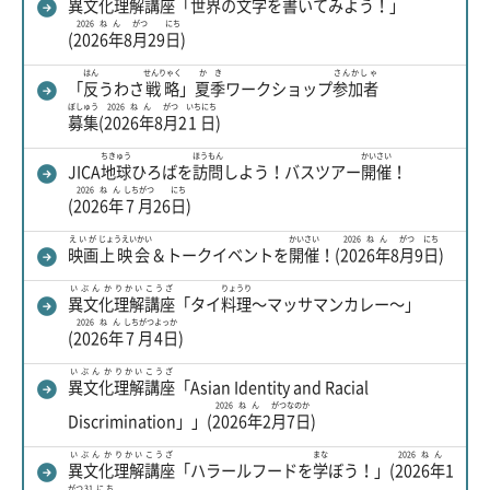
異文化
理解
講座
「
世界
の
文
字
を
書
いてみよう！」
2026ねん
がつ
にち
(
2026年
8
月
29
日
)
はん
せんりゃく
かき
さんかしゃ
「
反
うわさ
戦略
」
夏季
ワークショップ
参加者
ぼしゅう
2026ねん
がつ
いちにち
募集
(
2026年
8
月
2
1日
)
ちきゅう
ほうもん
かいさい
JICA
地球
ひろばを
訪問
しよう！バスツアー
開催
！
2026ねん
しちがつ
にち
(
2026年
7月
26
日
)
えいが
じょうえいかい
かいさい
2026ねん
がつ
にち
映画
上映会
＆トークイベントを
開催
！(
2026年
8
月
9
日
)
いぶんか
りかい
こうざ
りょうり
異文化
理解
講座
「タイ
料理
～マッサマンカレー～」
2026ねん
しちがつ
よっか
(
2026年
7月
4日
)
いぶんか
りかい
こうざ
異文化
理解
講座
「Asian Identity and Racial
2026ねん
がつ
なのか
Discrimination」」(
2026年
2
月
7日
)
いぶんか
りかい
こうざ
まな
2026ねん
異文化
理解
講座
「ハラールフードを
学
ぼう！」(
2026年
1
がつ
31にち