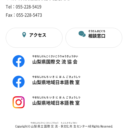
Tel：055-228-5419
Fax：055-228-5473
そうだん
まどぐち
アクセス
相談
窓口
やまなしけん
こくさい
こうりゅう
きょうかい
山梨県
国際
交流
協会
やまなしけん
ちいき
にほんご
きょうしつ
山梨県
地域
日本語
教室
やまなしけん
ちいき
にほんご
きょうしつ
山梨県
地域
日本語
教室
やまなし
けんりつ
こくさい
こうりゅう
たぶんか
きょうせい
Copyright ©
山梨
県立
国際
交流
・
多文化
共生
センター All Rights Reserved.