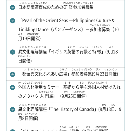
にほんご
こうし
いくせい
けんしゅう
さんかしゃ
ぼしゅう
日本語
講師
育成
のための
研修
参加者
募集
「Pearl of the Orient Seas ―Philippines Culture &
さんかしゃ
ぼしゅう
Tinikling Dance（バンブーダンス）―
参加者
募集
（10
がつ
にち
かいさい
月
19
日
開催
）
いぶんか
りかい
こうざ
えいご
はいけい
とくちょう
がつ
異文化
理解
講座
「イギリス
英語
の
背景
と
特徴
」(9
月
28
にち
かいさい
日
開催
)
つる
いぶんか
ひろば
さんかしゃ
ぼしゅう
がつ
にち
かいさい
「
都留
異文化
ふれあい
広場
」
参加者
募集
(9
月
23
日
開催
)
がいこく
じんざい
かつよう
きそ
まな
がいこく
じんざい
う
い
外国
人材
活用
セミナー「
基礎
から
学
ぶ
外国
人材
受
け
入
れ
にゅうもん
へん
がつ
にち
かいさい
のノウハウ
入門
編
」（9
月
25
日
開催
）
いぶんか
りかい
こうざ
がつ
にち
異文化
理解
講座
「The History of Canada」(8
月
18
日
、9
がつ
にち
かいさい
月
8
日
開催
)
さんかしゃ
ぼしゅう
がつ
にち
かいさい