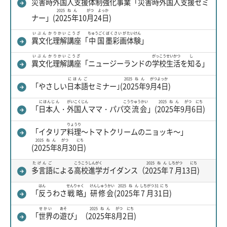
災害時
外国人
支援
体制
強化
事業
「
災害時
外国人
支援
セミ
2025ねん
がつ
よっか
ナー」(
2025年
10
月
2
4日
)
いぶんか
りかい
こうざ
ちゅうごく
ぼくさいが
たいけん
異文化
理解
講座
「
中国
墨彩画
体験
」
いぶんか
りかい
こうざ
がっこう
せいかつ
し
異文化
理解
講座
「ニュージーランドの
学校
生活
を
知
る」
にほんご
2025ねん
がつ
よっか
「やさしい
日本語
セミナー｣(
2025年
9
月
4日
)
にほんじん
がいこくじん
こうりゅうかい
2025ねん
がつ
にち
「
日本人
・
外国人
ママ・パパ
交流会
」(
2025年
9
月
6
日
)
りょうり
「イタリア
料理
～トマトクリームのニョッキ～」
2025ねん
がつ
にち
(
2025年
8
月
30
日
)
たげんご
こうこう
しんがく
2025ねん
しちがつ
にち
多言語
による
高校
進学
ガイダンス（
2025年
7月
13
日
)
はん
せんりゃく
けんしゅうかい
2025ねん
しちがつ
31にち
「
反
うわさ
戦略
」
研修会
(
2025年
7月
31日
)
せかい
あそ
2025ねん
がつ
にち
「
世界
の
遊
び」（
2025年
8
月
2
日
)