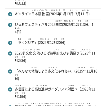
月
31日
)
にほんご
きょうしつ
2026ねん
がつ
にち
3がつ
いちにち
オンライン
日本語
教室
(
2026年
1
月
13
日
~
3月
1
1日
)
かいさい
2025ねん
がつ
にち
ぴゅあフェスティバル2025
開催
(
2025年
12
月
13
日
、1
よっか
4日
）
ある
はな
2025ねん
がつ
にち
「
歩
く×
話
す」(
2025年
12
月
20
日
)
たぶんか
こうりゅう
こうふ
こう
まつ
2025ねん
2025
多文化
交流
ひろばin
甲府
えびす
講
祭
り(
2025年
11
がつ
にち
月
23
日
)
たいけん
たぶんか
2025ねん
がつ
「みんなで
体験
しよう
多文化
ふれあい」(
2025年
11
月
16
にち
日
)
たげんご
こうこう
しんがく
たいめん
2025ねん
多言語
による
高校
進学
ガイダンス＜
対面
＞（
2025年
11
がつ
にち
月
16
日
)
さいがいじ
がいこくじん
しえん
たいせい
きょうか
じぎょう
さいがいじ
がいこくじん
しえん