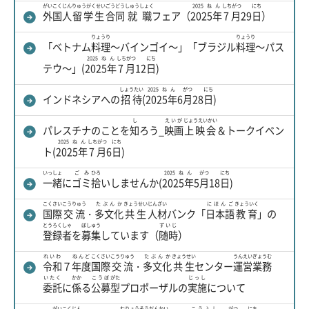
がいこくじん
りゅうがくせい
ごうどう
しゅうしょく
2025ねん
しちがつ
にち
外国人
留学生
合同
就職
フェア（
2025年
7月
29
日
）
りょうり
りょうり
「ベトナム
料理
～バインゴイ～」「ブラジル
料理
～パス
2025ねん
しちがつ
にち
テウ～」(
2025年
7月
12
日
)
しょうたい
2025ねん
がつ
にち
インドネシアへの
招待
(
2025年
6
月
28
日
)
し
えいが
じょうえいかい
パレスチナのことを
知
ろう_
映画
上映会
＆トークイベン
2025ねん
しちがつ
にち
ト(
2025年
7月
6
日
)
いっしょ
ごみ
ひろ
2025ねん
がつ
にち
一緒
に
ゴミ
拾
いしませんか(
2025年
5
月
18
日
)
こくさい
こうりゅう
たぶんか
きょうせい
じんざい
にほんご
きょういく
国際
交流
・
多文化
共生
人材
バンク「
日本語
教育
」の
とうろくしゃ
ぼしゅう
ずいじ
登録者
を
募集
しています（
随時
）
れいわ
ねんど
こくさい
こうりゅう
たぶんか
きょうせい
うんえい
ぎょうむ
令和
７
年度
国際
交流
・
多文化
共生
センター
運営
業務
いたく
かか
こうぼ
がた
じっし
委託
に
係
る
公募
型
プロポーザルの
実施
について
がいこくじん
むりょう
そうだんかい
こうふし
がつ
にち