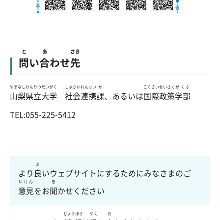
と
あ
さき
問
い
合
わせ
先
やまなし
けんりつ
だいがく
しゃかい
れんけい
か
こくさい
せいさく
がくぶ
山梨
県立
大学
社会
連携
課
、あるいは
国際
政策
学部
TEL:055-225-5412
よ
より
良
いウェブサイトにするためにみなさまのご
いけん
き
意見
をお
聞
かせください
じょうほう
やく
た