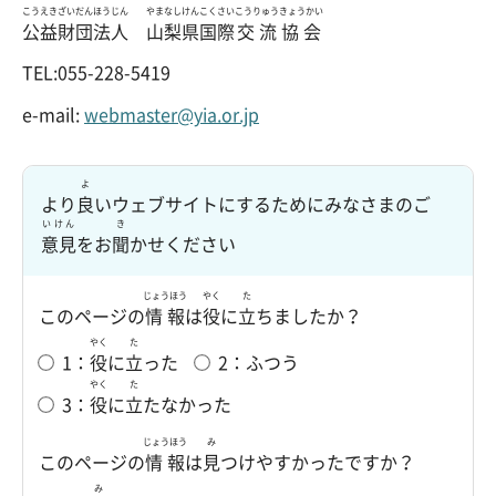
こうえき
ざいだん
ほうじん
やまなしけん
こくさい
こうりゅう
きょうかい
公益
財団
法人
山梨県
国際
交流
協会
TEL:055-228-5419
e-mail:
webmaster@yia.or.jp
よ
より
良
いウェブサイトにするためにみなさまのご
いけん
き
意見
をお
聞
かせください
じょうほう
やく
た
このページの
情報
は
役
に
立
ちましたか？
やく
た
1：
役
に
立
った
2：ふつう
やく
た
3：
役
に
立
たなかった
じょうほう
み
このページの
情報
は
見
つけやすかったですか？
み