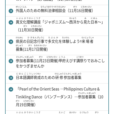
がいこくじん
むりょう
ほうりつ
そうだん
かい
がつ
にち
かいさい
外国人
のための
無料
法律
相談
会
（11
月
16
日
開催
）
いぶんか
りかい
こうざ
せいよう
み
にほん
異文化
理解
講座
「ジャポニズム～
西洋
から
見
た
日本
～」
がつ
にち
かいさい
（11
月
30
日
開催
）
けんみん
ひ
きねん
ぎょうじ
たぶんか
たいけん
らいじょうしゃ
県民
の
日
記念
行事
で
多文化
を
体験
しよう‼
来場者
ぼしゅう
がつ
なのか
かいさい
募集
(11
月
1
7日
開催
)
さんかしゃ
ぼしゅう
がつ
にち
かいさい
こうふ
こう
まつ
参加者
募集
(11
月
23
日
開催
)
甲府
えびす
講
祭
りでおみこし
をかつぎませんか
にほんご
こうし
いくせい
けんしゅう
さんかしゃ
ぼしゅう
日本語
講師
育成
のための
研修
参加者
募集
「Pearl of the Orient Seas ―Philippines Culture &
さんかしゃ
ぼしゅう
Tinikling Dance（バンブーダンス）―
参加者
募集
（10
がつ
にち
かいさい
月
19
日
開催
）
いぶんか
りかい
こうざ
えいご
はいけい
とくちょう
がつ