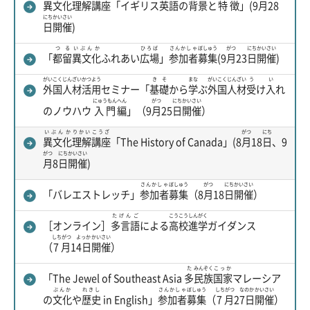
異文化
理解
講座
「イギリス
英語
の
背景
と
特徴
」(9
月
28
にち
かいさい
日
開催
)
つる
いぶんか
ひろば
さんかしゃ
ぼしゅう
がつ
にち
かいさい
「
都留
異文化
ふれあい
広場
」
参加者
募集
(9
月
23
日
開催
)
がいこく
じんざい
かつよう
きそ
まな
がいこく
じんざい
う
い
外国
人材
活用
セミナー「
基礎
から
学
ぶ
外国
人材
受
け
入
れ
にゅうもん
へん
がつ
にち
かいさい
のノウハウ
入門
編
」（9
月
25
日
開催
）
いぶんか
りかい
こうざ
がつ
にち
異文化
理解
講座
「The History of Canada」(8
月
18
日
、9
がつ
にち
かいさい
月
8
日
開催
)
さんかしゃ
ぼしゅう
がつ
にち
かいさい
「バレエストレッチ」
参加者
募集
（8
月
18
日
開催
）
たげんご
こうこう
しんがく
［オンライン］
多言語
による
高校
進学
ガイダンス
しちがつ
よっか
かいさい
（
7月
1
4日
開催
）
た
みんぞく
こっか
「The Jewel of Southeast Asia
多
民族
国家
マレーシア
ぶんか
れきし
さんかしゃ
ぼしゅう
しちがつ
なのか
かいさい
の
文化
や
歴史
in English」
参加者
募集
（
7月
2
7日
開催
）