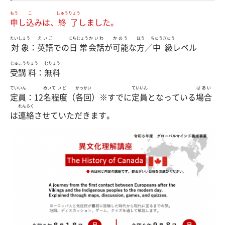
もう
こ
しゅうりょう
申
し
込
みは、
終了
しました。
たいしょう
えいご
にちじょう
かいわ
かのう
ほう
ちゅうきゅう
対象
：
英語
での
日常
会話
が
可能
な
方
／
中級
レベル
じゅこう
りょう
むりょう
受講
料
：
無料
ていいん
めい
ていど
かっかい
ていいん
ばあい
定員
：12
名
程度
（
各回
）※すでに
定員
となっている
場合
れんらく
は
連絡
させていただきます。