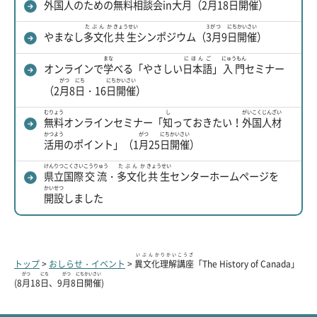
外国人
のための
無料
相談会
in
大月
（2
月
18
日
開催
）
たぶんか
きょうせい
3がつ
にち
かいさい
やまなし
多文化
共生
シンポジウム（
3月
9
日
開催
）
まな
にほんご
にゅうもん
オンラインで
学
べる「やさしい
日本語
」
入門
セミナー
がつ
にち
にち
かいさい
（2
月
8
日
・16
日
開催
）
むりょう
し
がいこく
じんざい
無料
オンラインセミナー「
知
っておきたい！
外国
人材
かつよう
がつ
にち
かいさい
活用
のポイント」（1
月
25
日
開催
）
けんりつ
こくさい
こうりゅう
たぶんか
きょうせい
県立
国際
交流
・
多文化
共生
センターホームページを
かいせつ
開設
しました
いぶんか
りかい
こうざ
トップ
>
おしらせ・イベント
>
異文化
理解
講座
「The History of Canada」
がつ
にち
がつ
にち
かいさい
(8
月
18
日
、9
月
8
日
開催
)