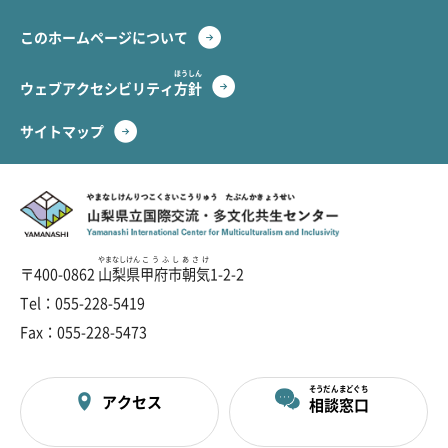
このホームページについて
ほうしん
ウェブアクセシビリティ
方針
サイトマップ
やまなし
けんりつ
こくさい
こうりゅう
たぶんか
きょうせい
山梨
県立
国際
交流
・
多文化
共生
センター
やまなしけん
こうふしあさけ
〒400-0862
山梨県
甲府市朝気
1-2-2
Tel：055-228-5419
Fax：055-228-5473
そうだん
まどぐち
アクセス
相談
窓口