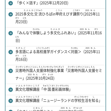
「
歩
く×
話
す」(
2025年
12
月
20
日
)
たぶんか
こうりゅう
こうふ
こう
まつ
2025ねん
2025
多文化
交流
ひろばin
甲府
えびす
講
祭
り(
2025年
11
がつ
にち
月
23
日
)
たいけん
たぶんか
2025ねん
がつ
「みんなで
体験
しよう
多文化
ふれあい」(
2025年
11
月
16
にち
日
)
たげんご
こうこう
しんがく
たいめん
2025ねん
多言語
による
高校
進学
ガイダンス＜
対面
＞（
2025年
11
がつ
にち
月
16
日
)
さいがいじ
がいこくじん
しえん
たいせい
きょうか
じぎょう
さいがいじ
がいこくじん
しえん
災害時
外国人
支援
体制
強化
事業
「
災害時
外国人
支援
セミ
2025ねん
がつ
よっか
ナー」(
2025年
10
月
2
4日
)
いぶんか
りかい
こうざ
ちゅうごく
ぼくさいが
たいけん
異文化
理解
講座
「
中国
墨彩画
体験
」
いぶんか
りかい
こうざ
がっこう
せいかつ
し
異文化
理解
講座
「ニュージーランドの
学校
生活
を
知
る」
にほんご
2025ねん
がつ
よっか