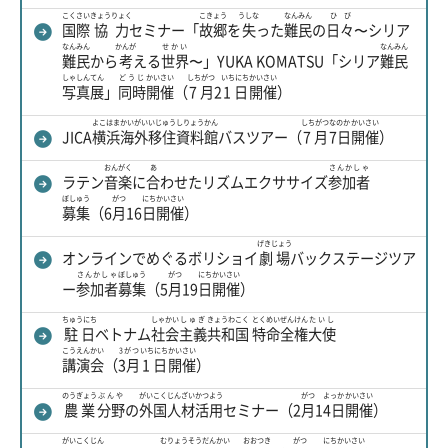
こくさい
きょうりょく
こきょう
うしな
なんみん
ひび
国際
協力
セミナー「
故郷
を
失
った
難民
の
日々
〜シリア
なんみん
かんが
せかい
なんみん
難民
から
考
える
世界
〜」YUKA KOMATSU「シリア
難民
しゃしん
てん
どうじ
かいさい
しちがつ
いちにち
かいさい
写真
展
」
同時
開催
（
7月
2
1日
開催
）
よこはま
かいがい
いじゅう
しりょうかん
しちがつ
なのか
かいさい
JICA
横浜
海外
移住
資料館
バスツアー（
7月
7日
開催
）
おんがく
あ
さんかしゃ
ラテン
音楽
に
合
わせたリズムエクササイズ
参加者
ぼしゅう
がつ
にち
かいさい
募集
（6
月
16
日
開催
）
げきじょう
オンラインでめぐるボリショイ
劇場
バックステージツア
さんかしゃ
ぼしゅう
がつ
にち
かいさい
ー
参加者
募集
（5
月
19
日
開催
）
ちゅうにち
しゃかい
しゅぎ
きょうわこく
とくめい
ぜんけん
たいし
駐日
ベトナム
社会
主義
共和国
特命
全権
大使
こうえんかい
3がつ
いちにち
かいさい
講演会
（
3月
1日
開催
）
のうぎょう
ぶんや
がいこく
じんざい
かつよう
がつ
よっか
かいさい
農業
分野
の
外国
人材
活用
セミナー（2
月
1
4日
開催
）
がいこくじん
むりょう
そうだんかい
おおつき
がつ
にち
かいさい