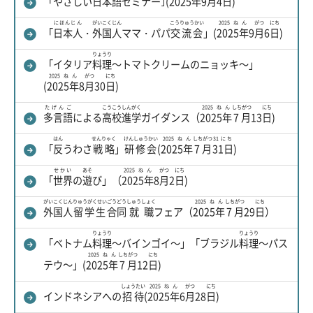
「やさしい
日本語
セミナー｣(
2025年
9
月
4日
)
にほんじん
がいこくじん
こうりゅうかい
2025ねん
がつ
にち
「
日本人
・
外国人
ママ・パパ
交流会
」(
2025年
9
月
6
日
)
りょうり
「イタリア
料理
～トマトクリームのニョッキ～」
2025ねん
がつ
にち
(
2025年
8
月
30
日
)
たげんご
こうこう
しんがく
2025ねん
しちがつ
にち
多言語
による
高校
進学
ガイダンス（
2025年
7月
13
日
)
はん
せんりゃく
けんしゅうかい
2025ねん
しちがつ
31にち
「
反
うわさ
戦略
」
研修会
(
2025年
7月
31日
)
せかい
あそ
2025ねん
がつ
にち
「
世界
の
遊
び」（
2025年
8
月
2
日
)
がいこくじん
りゅうがくせい
ごうどう
しゅうしょく
2025ねん
しちがつ
にち
外国人
留学生
合同
就職
フェア（
2025年
7月
29
日
）
りょうり
りょうり
「ベトナム
料理
～バインゴイ～」「ブラジル
料理
～パス
2025ねん
しちがつ
にち
テウ～」(
2025年
7月
12
日
)
しょうたい
2025ねん
がつ
にち
インドネシアへの
招待
(
2025年
6
月
28
日
)