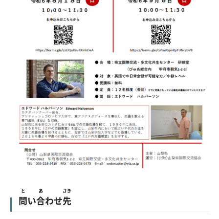
と
あ
さき
問
い
合
わせ
先