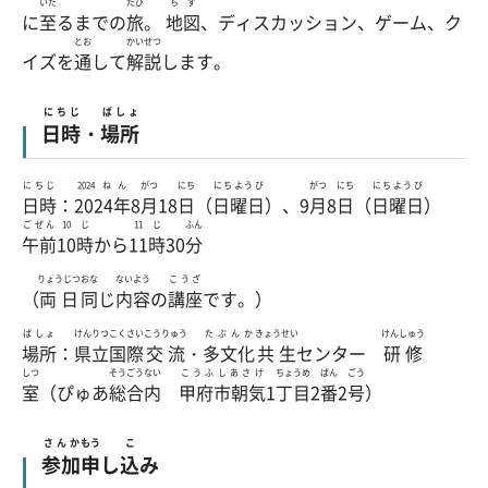
いた
たび
ちず
に
至
るまでの
旅
。
地図
、ディスカッション、ゲーム、ク
とお
かいせつ
イズを
通
して
解説
します。
にちじ
ばしょ
日時
・
場所
にちじ
2024ねん
がつ
にち
にちようび
がつ
にち
にちようび
日時
：
2024年
8
月
18
日
（
日曜日
）、9
月
8
日
（
日曜日
）
ごぜん
10じ
11じ
ふん
午前
10時
から
11時
30
分
りょうじつ
おな
ないよう
こうざ
（
両日
同
じ
内容
の
講座
です。）
ばしょ
けんりつ
こくさい
こうりゅう
たぶんか
きょうせい
けんしゅう
場所
：
県立
国際
交流
・
多文化
共生
センター
研修
しつ
そうごう
ない
こうふしあさけ
ちょうめ
ばん
ごう
室
（ぴゅあ
総合
内
甲府市朝気
1
丁目
2
番
2
号
）
さんか
もう
こ
参加
申
し
込
み