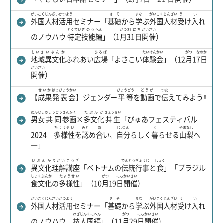
がいこく
じんざい
かつよう
きそ
まな
がいこく
じんざい
う
い
外国
人材
活用
セミナー「
基礎
から
学
ぶ
外国
人材
受
け
入
れ
とくてい
ぎのう
へん
がつ
31にち
かいさい
のノウハウ
特定
技能
編
」（1
月
31日
開催
）
ちいき
いぶんか
ひろば
たいけんかい
がつ
なのか
地域
異文化
ふれあい
広場
「よさこい
体験会
」（12
月
1
7日
かいさい
開催
）
せいか
はっぴょうかい
びょうどう
どうが
つた
【
成果
発表会
】ジェンダー
平等
を
動画
で
伝
えてみよう‼
だんじょ
きょうどう
さんかく
たぶんか
きょうせい
男女
共同
参画
×
多文化
共生
「ぴゅあフェスティバル
たようせい
みと
あ
じぶん
く
やまなし
2024―
多様性
を
認
め
合
い、
自分
らしく
暮
らせる
山梨
へ
―」
いぶんか
りかい
こうざ
でんとうぎょうじ
しょく
異文化
理解
講座
「ベトナムの
伝統行事
と
食
」「ブラジル
しょくぶんか
たようせい
がつ
にち
かいさい
食文化
の
多様性
」（10
月
19
日
開催
）
がいこく
じんざい
かつよう
きそ
まな
がいこく
じんざい
う
い
外国
人材
活用
セミナー「
基礎
から
学
ぶ
外国
人材
受
け
入
れ
わざ
じん
くに
へん
がつ
にち
かいさい
のノウハウ
技
人
国
編
」（11
月
29
日
開催
）