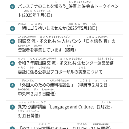
し
えいが
じょうえいかい
パレスチナのことを
知
ろう_
映画
上映会
＆トークイベン
2025ねん
しちがつ
にち
ト(
2025年
7月
6
日
)
いっしょ
ごみ
ひろ
2025ねん
がつ
にち
一緒
に
ゴミ
拾
いしませんか(
2025年
5
月
18
日
)
こくさい
こうりゅう
たぶんか
きょうせい
じんざい
にほんご
きょういく
国際
交流
・
多文化
共生
人材
バンク「
日本語
教育
」の
とうろくしゃ
ぼしゅう
ずいじ
登録者
を
募集
しています（
随時
）
れいわ
ねんど
こくさい
こうりゅう
たぶんか
きょうせい
うんえい
ぎょうむ
令和
７
年度
国際
交流
・
多文化
共生
センター
運営
業務
いたく
かか
こうぼ
がた
じっし
委託
に
係
る
公募
型
プロポーザルの
実施
について
がいこくじん
むりょう
そうだんかい
こうふし
がつ
にち
「
外国人
のための
無料
相談会
」（
甲府市
２
月
２
日
・
ちゅうおうし
がつ
にち
かいさい
中央市
２
月
９
日
開催
）
いぶんか
りかい
こうざ
がつ
にち
異文化
理解
講座
「Language and Culture」(2
月
2
日
、
3がつ
にち
かいさい
3月
2
日
開催
)
にほんご
がつ
なのか
いちにち
かいさい
「やさしい
日本語
セミナー」（2
月
7日
・2
1日
開催
）