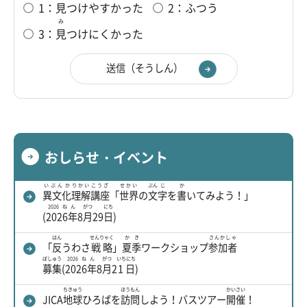
1：
見
つけやすかった
2：ふつう
み
3：
見
つけにくかった
おしらせ・イベント
いぶんか
りかい
こうざ
せかい
ぶん
じ
か
異文化
理解
講座
「
世界
の
文
字
を
書
いてみよう！」
2026ねん
がつ
にち
(
2026年
8
月
29
日
)
はん
せんりゃく
かき
さんかしゃ
「
反
うわさ
戦略
」
夏季
ワークショップ
参加者
ぼしゅう
2026ねん
がつ
いちにち
募集
(
2026年
8
月
2
1日
)
ちきゅう
ほうもん
かいさい
JICA
地球
ひろばを
訪問
しよう！バスツアー
開催
！