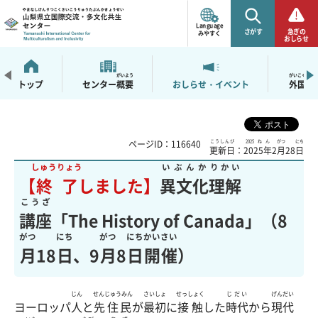
山梨県立国際交流・多
文化共生センター
Language
さがす
急ぎの
みやすく
おしらせ
がいよう
がいこくじん
トップ
センター
概要
おしらせ・イベント
外国人
ページID：116640
こうしんび
2025ねん
がつ
にち
更新日
：
2025年
2
月
28
日
しゅうりょう
いぶんか
りかい
【
終了
しました】
異文化
理解
こうざ
講座
「The History of Canada」（8
がつ
にち
がつ
にち
かいさい
月
18
日
、9
月
8
日
開催
）
じん
せんじゅうみん
さいしょ
せっしょく
じだい
げんだい
ヨーロッパ
人
と
先住民
が
最初
に
接触
した
時代
から
現代