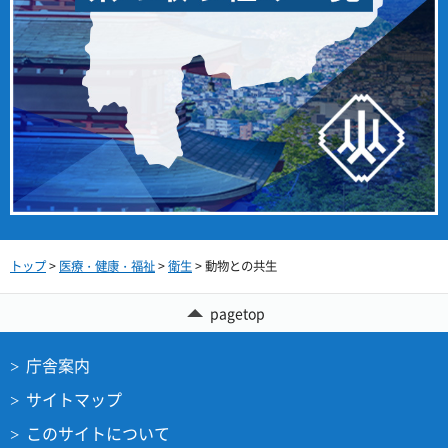
トップ
>
医療・健康・福祉
>
衛生
> 動物との共生
pagetop
庁舎案内
サイトマップ
このサイトについて