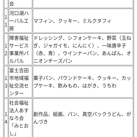
会
河口湖ハ
1
ーバル工
マフィン、クッキー、ミルクタフィ
1
房
障害福祉
ドレッシング、シフォンケーキ、野菜（玉ね
1
サービス
ぎ、ジャガイモ、にんにく）、一味唐辛子
2
事業所パ
（赤、青）、ウインナーパン、あんぱん、オ
ルパル
ニオンチーズパン
富士吉田
1
市地域福
菓子パン、パウンドケーキ、クッキー、カッ
3
祉交流セ
プケーキ、飲みもの、はがき、うちわ
ンター
社会福祉
法人あす
1
創作品、絵画、パン、真空パックうどん、が
なろ会
4
んづき
「みとお
し」