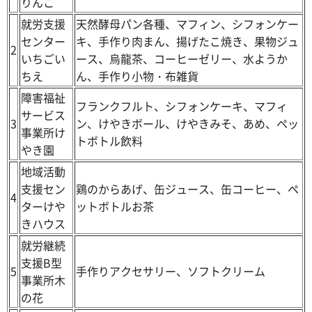
りんこ
就労支援
天然酵母パン各種、マフィン、シフォンケー
センター
キ、手作り肉まん、揚げたこ焼き、果物ジュ
2
いちごい
ース、烏龍茶、コーヒーゼリー、水ようか
ちえ
ん、手作り小物・布雑貨
障害福祉
フランクフルト、シフォンケーキ、マフィ
サービス
3
ン、けやきボール、けやきみそ、あめ、ペッ
事業所け
トボトル飲料
やき園
地域活動
支援セン
鶏のからあげ、缶ジュース、缶コーヒー、ペ
4
ターけや
ットボトルお茶
きハウス
就労継続
支援B型
5
手作りアクセサリー、ソフトクリーム
事業所木
の花