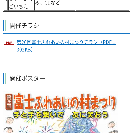
み、CDなど
ごいちえ
開催チラシ
第26回富士ふれあいの村まつりチラシ（PDF：
302KB）
開催ポスター