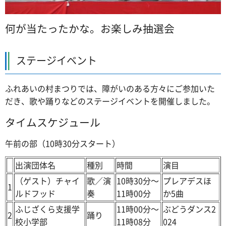
何が当たったかな。お楽しみ抽選会
ステージイベント
ふれあいの村まつりでは、障がいのある方々にご参加いた
だき、歌や踊りなどのステージイベントを開催しました。
タイムスケジュール
午前の部（10時30分スタート）
出演団体名
種別
時間
演目
（ゲスト）チャイ
歌／演
10時30分～
プレアデスほ
1
ルドフッド
奏
11時00分
か5曲
ふじざくら支援学
11時00分～
ぶどうダンス2
2
踊り
校小学部
11時08分
024