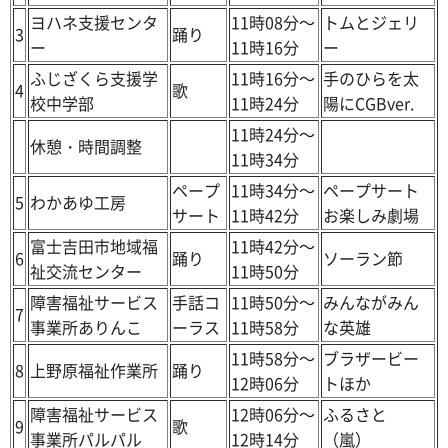
ヨハネ支援センタ
11時08分～
トムとジェリ
3
踊り
ー
11時16分
ー
ふじざくら支援学
11時16分～
手のひらを太
4
歌
校中学部
11時24分
陽にCGBver.
11時24分～
休憩・時間調整
11時34分
ペープ
11時34分～
ペープサート
5
わかあゆ工房
サート
11時42分
お楽しみ劇場
富士吉田市地域福
11時42分～
6
踊り
ソーラン節
祉交流センター
11時50分
障害福祉サービス
手話コ
11時50分～
みんながみん
7
事業所ありんこ
ーラス
11時58分
な英雄
11時58分～
ブラザービー
8
上野原福祉作業所
踊り
12時06分
トほか
障害福祉サービス
12時06分～
ふるさと
9
歌
事業所パルパル
12時14分
（嵐）