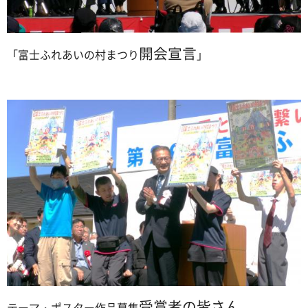
開会宣言
「富士ふれあいの村まつり
」
受賞者の皆さん
テーマ・ポスター作品募集