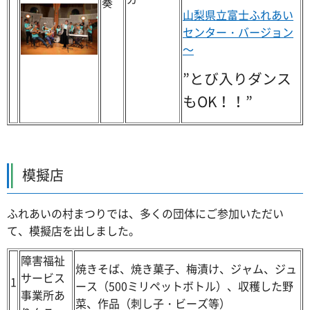
奏
山梨県立富士ふれあい
センター・バージョン
～
”とび入りダンス
もOK！！”
模擬店
ふれあいの村まつりでは、多くの団体にご参加いただい
て、模擬店を出しました。
障害福祉
焼きそば、焼き菓子、梅漬け、ジャム、ジュ
サービス
1
ース（500ミリペットボトル）、収穫した野
事業所あ
菜、作品（刺し子・ビーズ等）