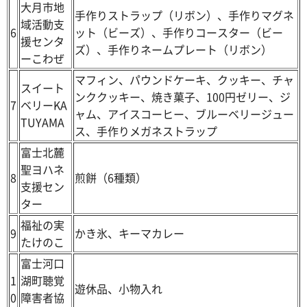
大月市地
手作りストラップ（リボン）、手作りマグネ
域活動支
6
ット（ビーズ）、手作りコースター（ビー
援センタ
ズ）、手作りネームプレート（リボン）
ーこわぜ
マフィン、パウンドケーキ、クッキー、チャ
スイート
ンククッキー、焼き菓子、100円ゼリー、ジ
7
ベリーKA
ャム、アイスコーヒー、ブルーベリージュー
TUYAMA
ス、手作りメガネストラップ
富士北麓
聖ヨハネ
8
煎餅（6種類）
支援セン
ター
福祉の実
9
かき氷、キーマカレー
たけのこ
富士河口
1
湖町聴覚
遊休品、小物入れ
0
障害者協