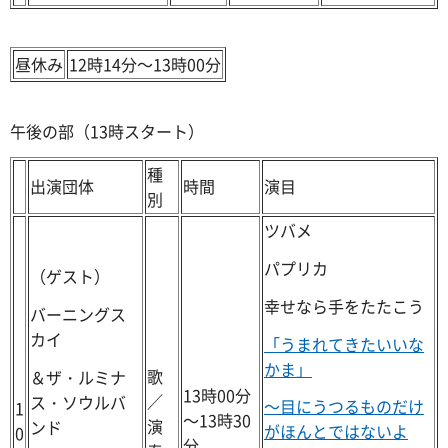
昼休み
12時14分～13時00分
午後の部（13時スタート）
種
出演団体
時間
演目
別
ツバメ
パプリカ
（ゲスト）
幸せなら手をたたこう
バーニングス
カイ
「うまれてきたいいな
かま」
歌
＆ザ・ルミナ
13時00分
／
ス・ソウルバ
～目にうつるものだけ
1
～13時30
演
ンド
がほんとではないよ
0
分