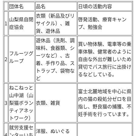
団体名
品名
日頃の活動内容
衣類（新品及びリ
山梨県自閉
啓発活動、療育キャン
1
サイクル）、雑
症協会
プ、勉強会
貨、遊休品
遊休品（洗剤、調
買い物体験、電車等の乗
味料、食器類、シ
車体験、健常者のように
フルーツグ
ーツなど）、古
2
自由な外出が難しいため
ループ
着、手作り品、ス
貸切でバス旅行に出掛け
トラップ、袋物な
るなどしている。
ど
ねこねっと
富士北麓地域を中心に県
山中湖（山
内の猫の殺処分ゼロを目
3
梨猫ボラン
衣類、雑貨
指し、野良猫の捕獲、不
ティアネッ
妊手術を行っています。
トワーク）
就労支援セ
洋服、ぬいぐる
4
ンターいち