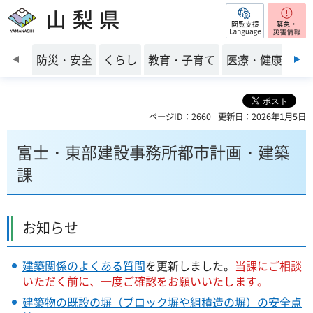
閲覧支援
山梨県
前のスライドを表示
防災・安全
くらし
教育・子育て
医療・健康・福
ページID：2660
更新日：2026年1月5日
富士・東部建設事務所都市計画・建築
課
お知らせ
建築関係のよくある質問
を更新しました。
当課にご相談
いただく前に、一度ご確認をお願いいたします。
建築物の既設の塀（ブロック塀や組積造の塀）の安全点