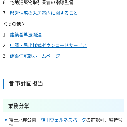
6 宅地建築物取引業者の指導監督
7
県営住宅の入居案内に関すること
＜その他＞
1
建築基準法関連
2
申請・届出様式ダウンロードサービス
3
建築住宅課ホームページ
都市計画担当
業務分掌
富士北麓公園・
桂川ウェルネスパーク
の許認可、維持管
理