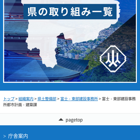
トップ
>
組織案内
>
県土整備部
>
富士・東部建設事務所
> 富士・東部建設事務
所都市計画・建築課
pagetop
庁舎案内