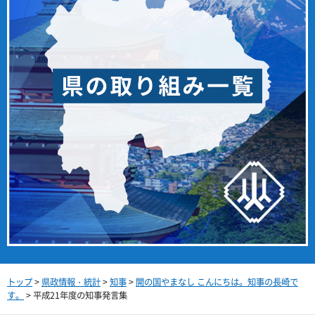
トップ
>
県政情報・統計
>
知事
>
開の国やまなし こんにちは。知事の長崎で
す。
> 平成21年度の知事発言集