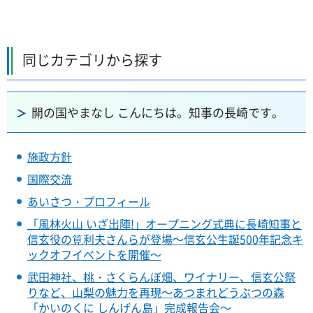
同じカテゴリから探す
開の国やまなし こんにちは。知事の長崎です。
施政方針
国際交流
あいさつ・プロフィール
「風林火山 いざ出陣!」オープニング式典に長崎知事と
信玄役の筧利夫さんらが登場～信玄公生誕500年記念キ
ックオフイベントを開催～
武田神社、桃・さくらんぼ畑、ワイナリー、信玄公祭
りなど、山梨の魅力を再現～あつまれどうぶつの森
「かいのくに しんげん島」完成報告会～