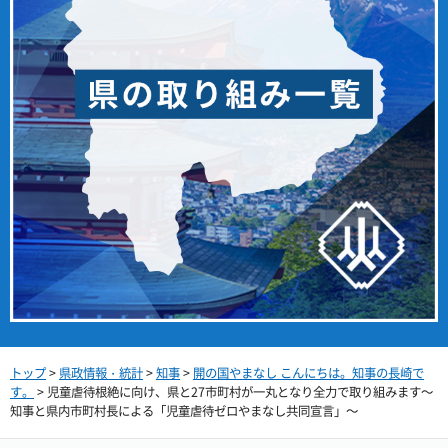
トップ
>
県政情報・統計
>
知事
>
開の国やまなし こんにちは。知事の長崎で
す。
> 児童虐待根絶に向け、県と27市町村が一丸となり全力で取り組みます～
知事と県内市町村長による「児童虐待ゼロやまなし共同宣言」～