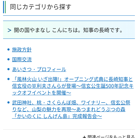
同じカテゴリから探す
開の国やまなし こんにちは。知事の長崎です。
施政方針
国際交流
あいさつ・プロフィール
「風林火山 いざ出陣!」オープニング式典に長崎知事と
信玄役の筧利夫さんらが登場～信玄公生誕500年記念キ
ックオフイベントを開催～
武田神社、桃・さくらんぼ畑、ワイナリー、信玄公祭
りなど、山梨の魅力を再現～あつまれどうぶつの森
「かいのくに しんげん島」完成報告会～
関連ページをもっと見る