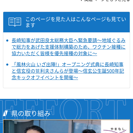
このページを見た人はこんなページも見てい
ます
長崎知事が武田良太総務大臣へ緊急要請～地域ぐるみ
で総力をあげた支援体制構築のため、ワクチン接種に
協力いただく皆様を優先接種の対象に～
「風林火山 いざ出陣!」オープニング式典に長崎知事
と信玄役の筧利夫さんらが登場～信玄公生誕500年記
念キックオフイベントを開催～
県の取り組み