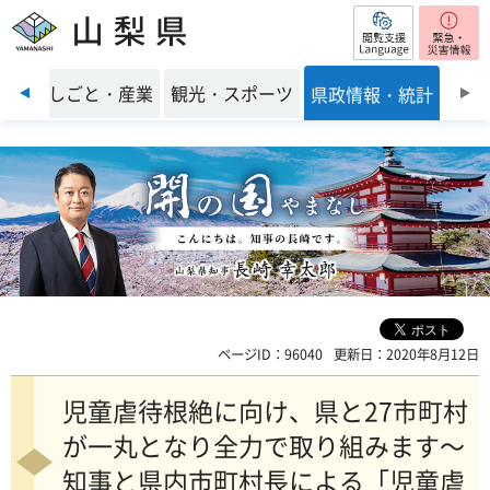
閲覧支援
山梨県
前のスライドを表示
環境
しごと・産業
観光・スポーツ
県政情報・統計
ページID：96040
更新日：2020年8月12日
児童虐待根絶に向け、県と27市町村
が一丸となり全力で取り組みます～
知事と県内市町村長による「児童虐