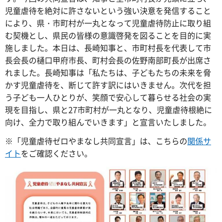
児童虐待を絶対に許さないという強い決意を発信すること
により、県・市町村が一丸となって児童虐待防止に取り組
む契機とし、県民の皆様の意識啓発を図ることを目的に実
施しました。本日は、長崎知事と、市町村長を代表して市
長会長の樋口甲府市長、町村会長の佐野南部町長が出席さ
れました。長崎知事は「私たちは、子どもたちの未来を脅
かす児童虐待を、断じて許す訳にはいきません。次代を担
う子ども一人ひとりが、笑顔で安心して暮らせる社会の実
現を目指し、県と27市町村が一丸となり、児童虐待根絶に
向け、全力で取り組んでいきます」と宣言いたしました。
※「児童虐待ゼロやまなし共同宣言」は、こちらの
関係サ
イト
をご確認ください。