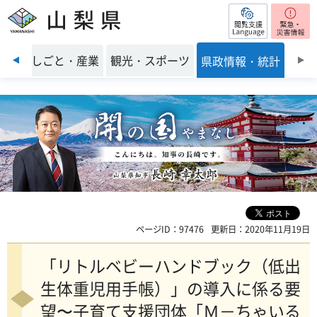
閲覧支援
山梨県
前のスライドを表示
環境
しごと・産業
観光・スポーツ
県政情報・統計
ページID：97476
更新日：2020年11月19日
「リトルベビーハンドブック（低出
生体重児用手帳）」の導入に係る要
望〜子育て支援団体「Ｍ－ちゃいる