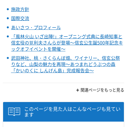
施政方針
国際交流
あいさつ・プロフィール
「風林火山 いざ出陣!」オープニング式典に長崎知事と
信玄役の筧利夫さんらが登場～信玄公生誕500年記念キ
ックオフイベントを開催～
武田神社、桃・さくらんぼ畑、ワイナリー、信玄公祭
りなど、山梨の魅力を再現～あつまれどうぶつの森
「かいのくに しんげん島」完成報告会～
関連ページをもっと見る
このページを見た人はこんなページも見てい
ます