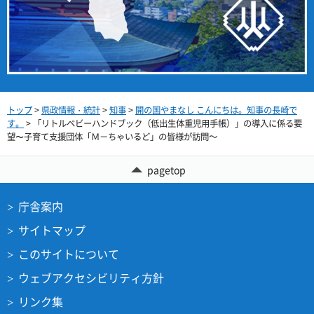
トップ
>
県政情報・統計
>
知事
>
開の国やまなし こんにちは。知事の長崎で
す。
> 「リトルベビーハンドブック（低出生体重児用手帳）」の導入に係る要
望〜子育て支援団体「Ｍ－ちゃいるど」の皆様が訪問～
pagetop
庁舎案内
サイトマップ
このサイトについて
ウェブアクセシビリティ方針
リンク集