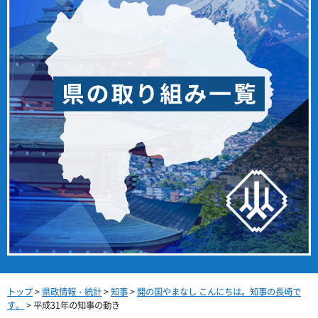
トップ
>
県政情報・統計
>
知事
>
開の国やまなし こんにちは。知事の長崎で
す。
> 平成31年の知事の動き