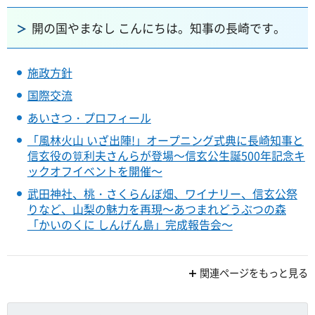
開の国やまなし こんにちは。知事の長崎です。
施政方針
国際交流
あいさつ・プロフィール
「風林火山 いざ出陣!」オープニング式典に長崎知事と
信玄役の筧利夫さんらが登場～信玄公生誕500年記念キ
ックオフイベントを開催～
武田神社、桃・さくらんぼ畑、ワイナリー、信玄公祭
りなど、山梨の魅力を再現～あつまれどうぶつの森
「かいのくに しんげん島」完成報告会～
関連ページをもっと見る