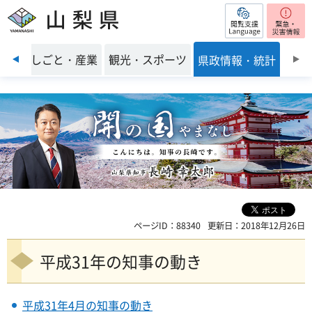
閲覧支援
山梨県
前のスライドを表示
環境
しごと・産業
観光・スポーツ
県政情報・統計
ページID：88340
更新日：2018年12月26日
平成31年の知事の動き
平成31年4月の知事の動き