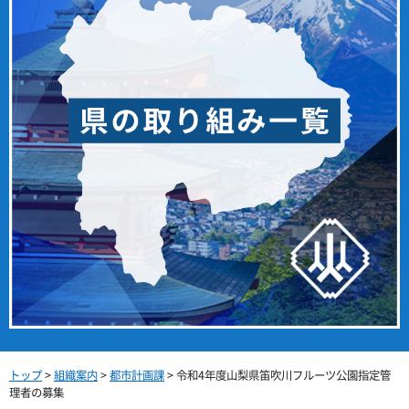
トップ
>
組織案内
>
都市計画課
> 令和4年度山梨県笛吹川フルーツ公園指定管
理者の募集