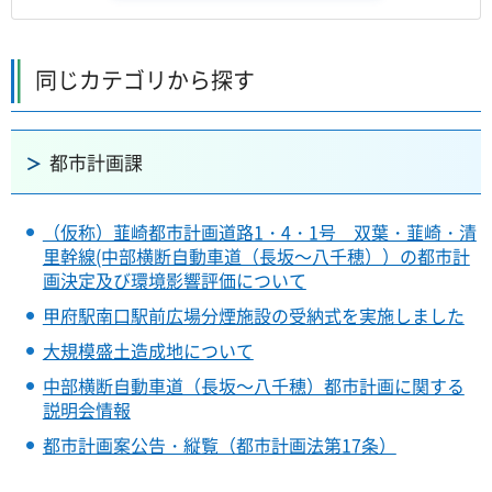
同じカテゴリから探す
都市計画課
（仮称）韮崎都市計画道路1・4・1号 双葉・韮崎・清
里幹線(中部横断自動車道（長坂～八千穂））の都市計
画決定及び環境影響評価について
甲府駅南口駅前広場分煙施設の受納式を実施しました
大規模盛土造成地について
中部横断自動車道（長坂～八千穂）都市計画に関する
説明会情報
都市計画案公告・縦覧（都市計画法第17条）