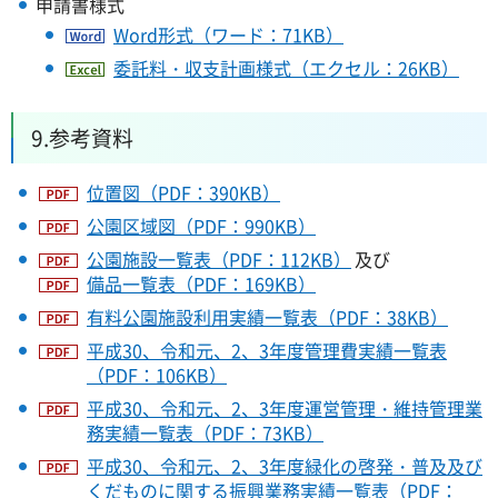
申請書様式
Word形式（ワード：71KB）
委託料・収支計画様式（エクセル：26KB）
9.参考資料
位置図（PDF：390KB）
公園区域図（PDF：990KB）
公園施設一覧表（PDF：112KB）
及び
備品一覧表（PDF：169KB）
有料公園施設利用実績一覧表（PDF：38KB）
平成30、令和元、2、3年度管理費実績一覧表
（PDF：106KB）
平成30、令和元、2、3年度運営管理・維持管理業
務実績一覧表（PDF：73KB）
平成30、令和元、2、3年度緑化の啓発・普及及び
くだものに関する振興業務実績一覧表（PDF：