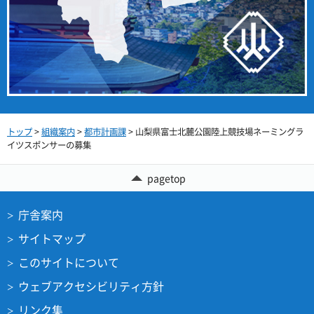
トップ
>
組織案内
>
都市計画課
> 山梨県富士北麓公園陸上競技場ネーミングラ
イツスポンサーの募集
pagetop
庁舎案内
サイトマップ
このサイトについて
ウェブアクセシビリティ方針
リンク集