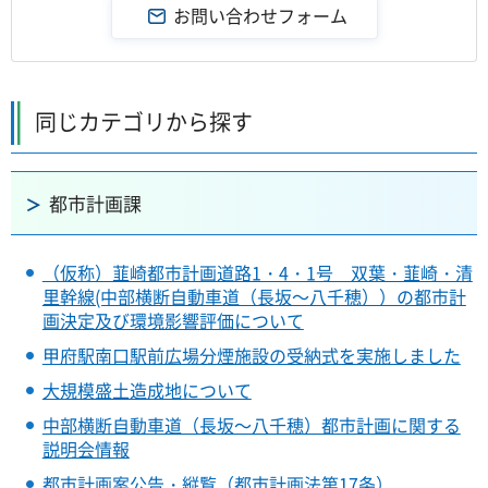
同じカテゴリから探す
都市計画課
（仮称）韮崎都市計画道路1・4・1号 双葉・韮崎・清
里幹線(中部横断自動車道（長坂～八千穂））の都市計
画決定及び環境影響評価について
甲府駅南口駅前広場分煙施設の受納式を実施しました
大規模盛土造成地について
中部横断自動車道（長坂～八千穂）都市計画に関する
説明会情報
都市計画案公告・縦覧（都市計画法第17条）