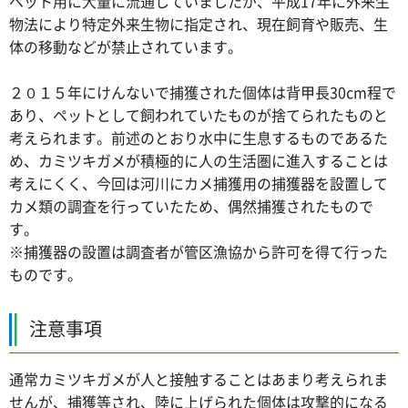
ペット用に大量に流通していましたが、平成17年に外来生
物法により特定外来生物に指定され、現在飼育や販売、生
体の移動などが禁止されています。
２０１５年にけんないで捕獲された個体は背甲長30cm程で
あり、ペットとして飼われていたものが捨てられたものと
考えられます。前述のとおり水中に生息するものであるた
め、カミツキガメが積極的に人の生活圏に進入することは
考えにくく、今回は河川にカメ捕獲用の捕獲器を設置して
カメ類の調査を行っていたため、偶然捕獲されたもので
す。
※捕獲器の設置は調査者が管区漁協から許可を得て行った
ものです。
注意事項
通常カミツキガメが人と接触することはあまり考えられま
せんが、捕獲等され、陸に上げられた個体は攻撃的になる