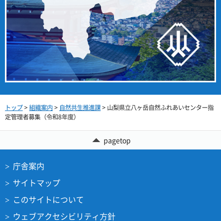
トップ
>
組織案内
>
自然共生推進課
> 山梨県立八ヶ岳自然ふれあいセンター指
定管理者募集（令和8年度）
pagetop
庁舎案内
サイトマップ
このサイトについて
ウェブアクセシビリティ方針