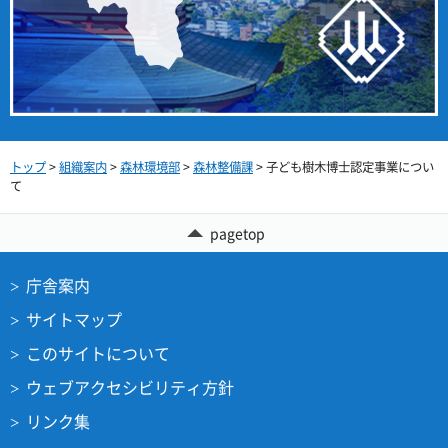
トップ
>
組織案内
>
森林環境部
>
森林整備課
> 子ども樹木博士認定事業につい
て
pagetop
庁舎案内
サイトマップ
このサイトについて
ウェブアクセシビリティ方針
リンク集