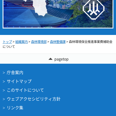
トップ
>
組織案内
>
森林環境部
>
森林整備課
> 森林環境保全推進事業費補助金
について
pagetop
庁舎案内
サイトマップ
このサイトについて
ウェブアクセシビリティ方針
リンク集