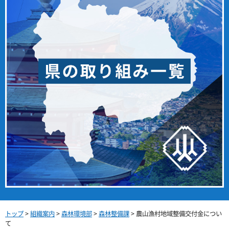
トップ
>
組織案内
>
森林環境部
>
森林整備課
> 農山漁村地域整備交付金につい
て