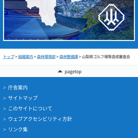
トップ
>
組織案内
>
森林環境部
>
森林整備課
> 山梨県ゴルフ場等造成審査会
pagetop
庁舎案内
サイトマップ
このサイトについて
ウェブアクセシビリティ方針
リンク集