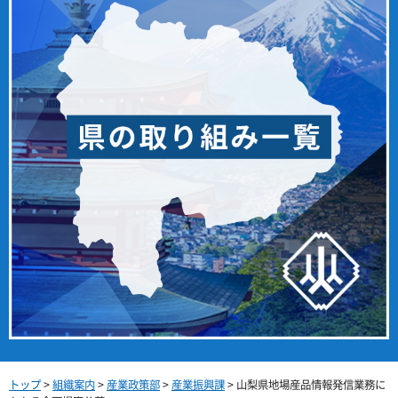
トップ
>
組織案内
>
産業政策部
>
産業振興課
> 山梨県地場産品情報発信業務に