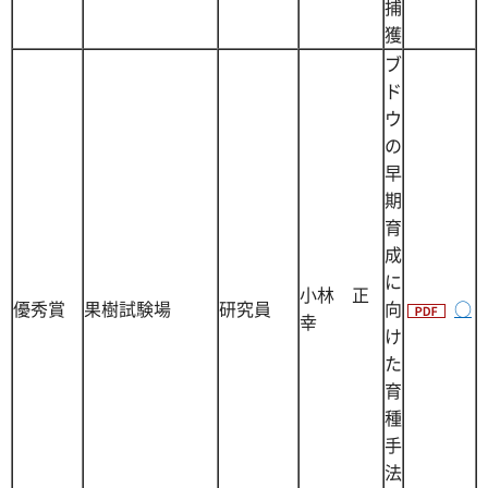
捕
獲
ブ
ド
ウ
の
早
期
育
成
に
小林 正
優秀賞
果樹試験場
研究員
向
○
幸
け
た
育
種
手
法