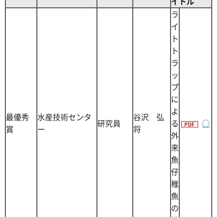
イトル
ラ
イ
ト
ト
ラ
ッ
プ
に
よ
最優秀
水産技術センタ
谷沢 弘
研究員
る
○
賞
ー
将
外
来
魚
仔
稚
魚
の