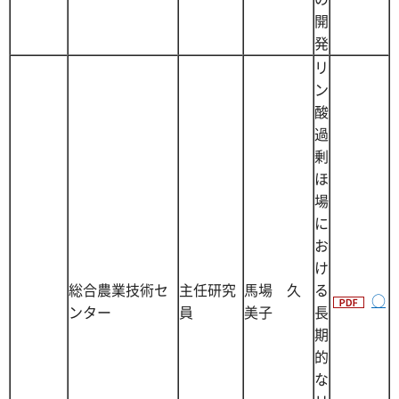
開
発
リ
ン
酸
過
剰
ほ
場
に
お
け
総合農業技術セ
主任研究
馬場 久
る
○
ンター
員
美子
長
期
的
な