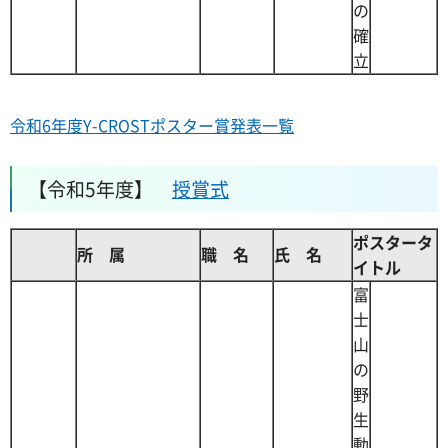
の
確
立
令和6年度Y-CROSTポスター賞発表一覧
【令和5年度】
授賞式
ポスタータ
所 属
職 名
氏 名
イトル
富
士
山
の
野
生
動