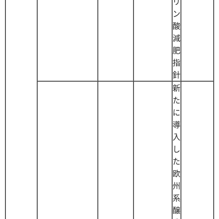
リ
ン
酸
減
肥
指
針
新
た
に
導
入
し
た
欧
州
系
醸