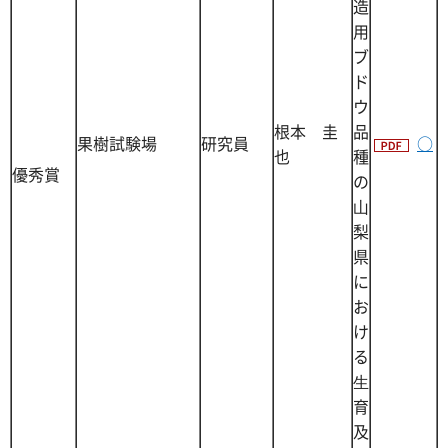
造
用
ブ
ド
ウ
根本 圭
品
果樹試験場
研究員
○
也
種
優秀賞
の
⼭
梨
県
に
お
け
る
⽣
育
及