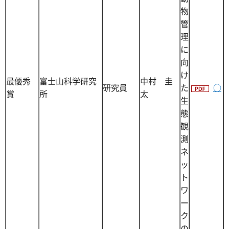
物
管
理
に
向
け
最優秀
富士山科学研究
中村 圭
研究員
た
○
賞
所
太
生
態
観
測
ネ
ッ
ト
ワ
ー
ク
の