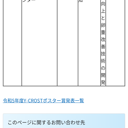
向
上
と
卵
重
改
善
技
術
の
開
発
令和5年度Y-CROSTポスター賞発表一覧
このページに関するお問い合わせ先