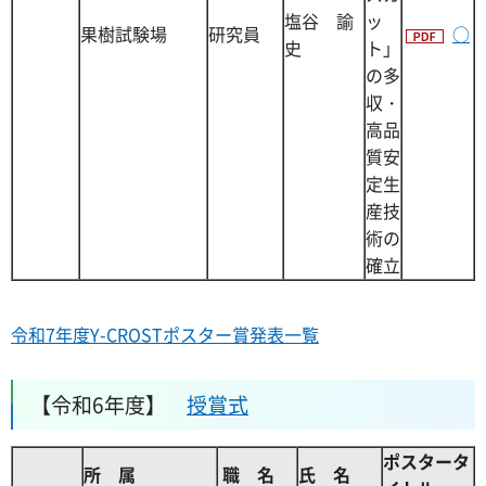
塩谷 諭
ッ
果樹試験場
研究員
○
史
ト」
の多
収・
高品
質安
定生
産技
術の
確立
令和7年度Y-CROSTポスター賞発表一覧
【令和6年度】
授賞式
ポスタータ
所 属
職 名
氏 名