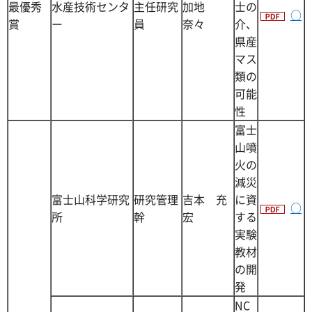
最優秀
水産技術センタ
主任研究
加地
士の
○
賞
ー
員
奈々
介、
県産
マス
類の
可能
性
富士
山噴
火の
減災
富士山科学研究
研究管理
吉本 充
に資
○
所
幹
宏
する
実験
教材
の開
発
NC