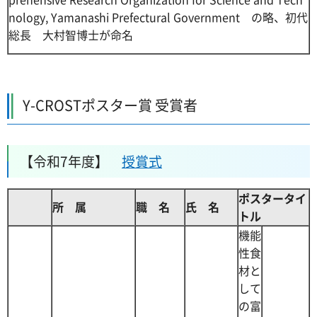
nology, Yamanashi Prefectural Government の略、初代
総長 大村智博士が命名
Y-CROSTポスター賞 受賞者
【令和7年度】
授賞式
ポスタータイ
所 属
職 名
氏 名
トル
機能
性食
材と
して
の富