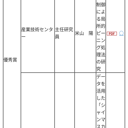
制御
によ
る局
所的
産業技術センタ
主任研究
米山 陽
ピー
○
ー
員
ニン
グ処
理法
優秀賞
の研
究
デー
タを
活用
した
「シ
ャイ
ンマ
スカ