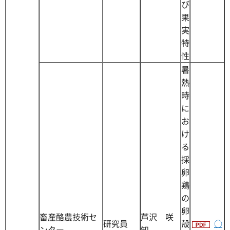
び
果
実
特
性
暑
熱
時
に
お
け
る
採
卵
鶏
の
卵
畜産酪農技術セ
芦沢 咲
研究員
殻
○
ンター
知