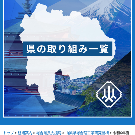
トップ
>
組織案内
>
総合県民支援局
>
山梨県総合理工学研究機構
> 令和6年度