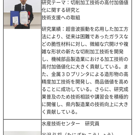
研究テーマ：切削加工技術の高付加価値
化に関する研究と
技術支援への取組
研究業績：超音波振動を応用した加工方
法により、従来は困難であったガラスな
どの脆性材料に対し、微細な穴開けや複
雑な形状の新たな切削加工技術を開発
し、機械部品製造業における加工技術の
高付加価値化に大きく貢献している。ま
た、金属３Ｄプリンタによる造形物の高
精度加工技術を開発し、商品価値を高め
ることに成功している。さらに、研究成
果普及のため技術相談や講習会を積極的
に開催し、県内製造業の技術向上に大き
く貢献している。
水産技術センター 研究員
谷沢 弘将（たにざわ こうしょう）