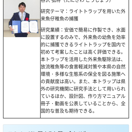
研究テーマ：ライトトラップを用いた外
来魚仔稚魚の捕獲
研究業績：安価で簡易に作製でき、水面
に設置するのみで、外来魚の幼魚を効率
的に捕獲できるライトトラップを国内で
初めて考案したことは高く評価できる。
本トラップを活用した外来魚駆除法は、
放流稚魚等の食害軽減対策や本県の自然
環境・多様な生態系の保全を図る施策へ
の貢献度は高い。また、本トラップは県
外の研究機関に研究手法として用いられ
ているほか、設計図、作り方マニュアル
冊子・動画を公表していることから、全
国的な普及も期待できる。