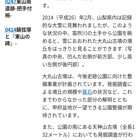
0247
東山南
す。
遺跡-把手付
椀-
2014（平成26）年2月、山梨県内は記録
的な大雪に見舞われましたが、このよう
0414
鍋弦塚
な状況の中、笛吹川の土手から公園を眺
と『東山の
めると、雪におおわれた大丸山古墳の墳
碑』-
丘をはっきりと見ることができます（写
真の中央、凹んだ右側が前方部、少し高
い左側が後円部）。
大丸山古墳は、今後史跡公園に向けた整
備事業が計画されています。発掘調査に
よる墳丘の規模や
葺石
の状況など、これ
までわからなかった部分の解明ととも
に、甲府盆地が一望できる公園整備が期
待されています。
また、公園の南にある天神山古墳（全長1
32メートル）においても発掘調査が行わ