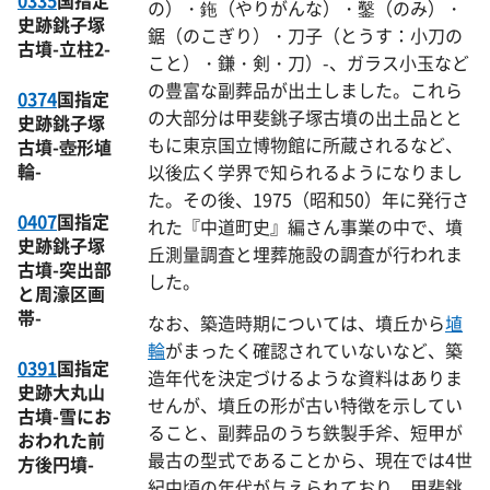
0335
国指定
の）・鉇（やりがんな）・鑿（のみ）・
史跡銚子塚
鋸（のこぎり）・刀子（とうす：小刀の
古墳-立柱2-
こと）・鎌・剣・刀）-、ガラス小玉など
の豊富な副葬品が出土しました。これら
0374
国指定
の大部分は甲斐銚子塚古墳の出土品とと
史跡銚子塚
もに東京国立博物館に所蔵されるなど、
古墳-壺形埴
輪-
以後広く学界で知られるようになりまし
た。その後、1975（昭和50）年に発行さ
0407
国指定
れた『中道町史』編さん事業の中で、墳
史跡銚子塚
丘測量調査と埋葬施設の調査が行われま
古墳-突出部
した。
と周濠区画
帯-
なお、築造時期については、墳丘から
埴
輪
がまったく確認されていないなど、築
0391
国指定
造年代を決定づけるような資料はありま
史跡大丸山
せんが、墳丘の形が古い特徴を示してい
古墳-雪にお
ること、副葬品のうち鉄製手斧、短甲が
おわれた前
最古の型式であることから、現在では4世
方後円墳-
紀中頃の年代が与えられており、甲斐銚