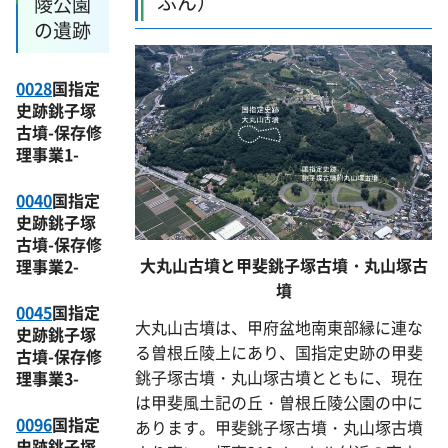
ふん）
陵公園
の遺跡
0028
国指定
史跡銚子塚
古墳-保存修
理事業1-
0040
国指定
史跡銚子塚
古墳-保存修
大丸山古墳と甲斐銚子塚古墳・丸山塚古
理事業2-
墳
0045
国指定
大丸山古墳は、甲府盆地南東部縁に連な
史跡銚子塚
る曽根丘陵上にあり、国指定史跡の甲斐
古墳-保存修
銚子塚古墳・丸山塚古墳とともに、現在
理事業3-
は甲斐風土記の丘・曽根丘陵公園の中に
0096
国指定
あります。甲斐銚子塚古墳・丸山塚古墳
史跡銚子塚