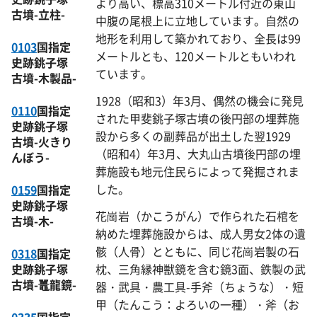
より高い、標高310メートル付近の東山
古墳-立柱-
中腹の尾根上に立地しています。自然の
地形を利用して築かれており、全長は99
0103
国指定
メートルとも、120メートルともいわれ
史跡銚子塚
ています。
古墳-木製品-
1928（昭和3）年3月、偶然の機会に発見
0110
国指定
された甲斐銚子塚古墳の後円部の埋葬施
史跡銚子塚
設から多くの副葬品が出土した翌1929
古墳-火きり
（昭和4）年3月、大丸山古墳後円部の埋
んぼう-
葬施設も地元住民らによって発掘されま
した。
0159
国指定
史跡銚子塚
花崗岩（かこうがん）で作られた石棺を
古墳-木-
納めた埋葬施設からは、成人男女2体の遺
骸（人骨）とともに、同じ花崗岩製の石
0318
国指定
枕、三角縁神獣鏡を含む鏡3面、鉄製の武
史跡銚子塚
古墳-鼉龍鏡-
器・武具・農工具-手斧（ちょうな）・短
甲（たんこう：よろいの一種）・斧（お