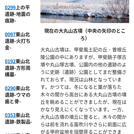
0299
上の平
遺跡-地震の
痕跡-
現在の大丸山古墳（中央の矢印のとこ
0097
東山北
ろ）
遺跡-火打ち
金-
大丸山古墳は、甲斐風土記の丘・曽根丘
陵公園の中にありますが、甲斐銚子塚古
0192
東山北
墳や丸山塚古墳、公園内の他の遺跡のよ
遺跡-方形周
うに史跡（遺跡）公園としてまだ整備さ
構墓-
れておらず、現況は山林となっていま
す。かつては、冬になると葉が落ちた
0290
東山北
木々の間から高台にある大丸山古墳の墳
遺跡-ウマの
歯と骨-
丘を眺めることができましたが、現在は
かなり見えにくくなっています。一方、
0353
東山北
大丸山古墳の墳丘に登ると、木々の間か
遺跡-鉄製品-
らは前を流れる笛吹川やさらに前面に広
がる甲府盆地を垣間見ることができま