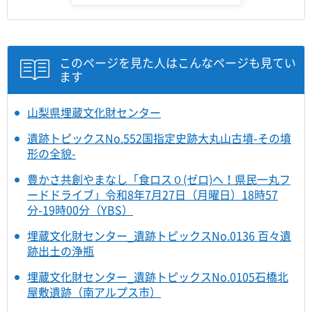
このページを見た人はこんなページも見てい
ます
山梨県埋蔵文化財センター
遺跡トピックスNo.552国指定史跡大丸山古墳-その墳
形の全貌-
豊かさ共創やまなし「食ロス０(ゼロ)へ！県民一丸フ
ードドライブ」令和8年7月27日（月曜日）18時57
分-19時00分（YBS）
埋蔵文化財センター_遺跡トピックスNo.0136 百々遺
跡出土の浄瓶
埋蔵文化財センター_遺跡トピックスNo.0105石橋北
屋敷遺跡（南アルプス市）