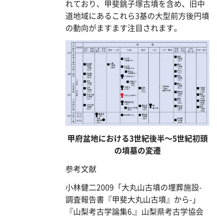
れており、甲斐銚子塚古墳を含め、旧中
道地域にあるこれら3基の大型前方後円墳
の動向がますます注目されます。
甲府盆地における3世紀後半～5世紀初頭
の墳墓の変遷
参考文献
小林健二2009「大丸山古墳の埋葬施設-
調査報告書『甲斐大丸山古墳』から-」
『山梨考古学論集6.』山梨県考古学協会