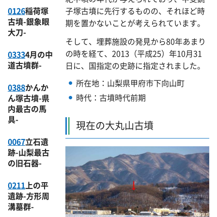
子塚古墳に先行するものの、それほど時
0126
稲荷塚
古墳-銀象眼
期を置かないことが考えられています。
大刀-
そして、埋葬施設の発見から80年あまり
の時を経て、2013（平成25）年10月31
0333
4月の中
道古墳群-
日に、国指定の史跡に指定されました。
所在地：山梨県甲府市下向山町
0388
かんか
時代：古墳時代前期
ん塚古墳-県
内最古の馬
具-
現在の大丸山古墳
0067
立石遺
跡-山梨最古
の旧石器-
0211
上の平
遺跡-方形周
溝墓群-