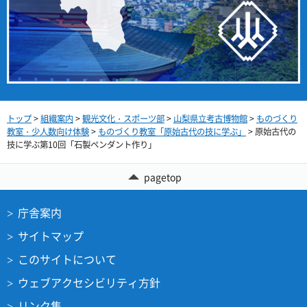
トップ
>
組織案内
>
観光文化・スポーツ部
>
山梨県立考古博物館
>
ものづくり
教室・少人数向け体験
>
ものづくり教室「原始古代の技に学ぶ」
> 原始古代の
技に学ぶ第10回「石製ペンダント作り」
pagetop
庁舎案内
サイトマップ
このサイトについて
ウェブアクセシビリティ方針
リンク集