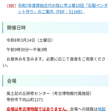
令和7年度原始古代の技に学ぶ第10回「石製ペンダ
ント作り」のご案内（PDF：511KB）
開催日時
令和8年3月14日（土曜日）
午前9時30分～午後3時
お昼休み
を含みます。必要に応じて昼食をご用意くださ
い。
会場
風土記の丘研修センター（考古博物館付属施設）
甲府市下向山町1271
会場
は考古博物館ではありません。
会場への経路は
地図