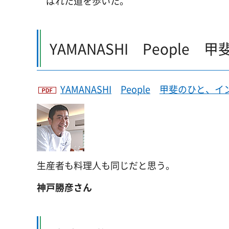
ばれた道を歩いた。
YAMANASHI
Pe
ople
甲
YAMANASHI
Pe
ople
甲
斐のひと、インタ
生産者も料理人も同じだと思う。
神戸勝彦さん