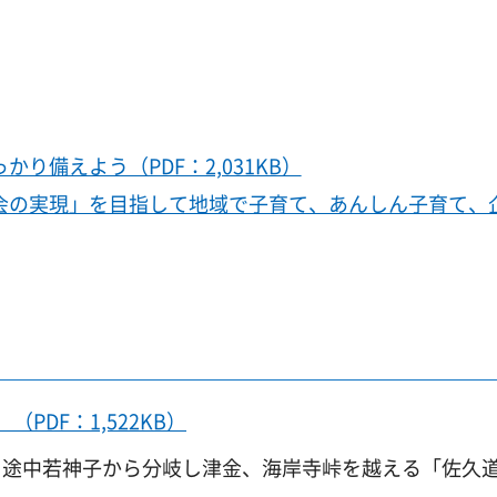
り備えよう（PDF：2,031KB）
会の実現」を目指して地域で子育て、あんしん子育て、
DF：1,522KB）
、途中若神子から分岐し津金、海岸寺峠を越える「佐久