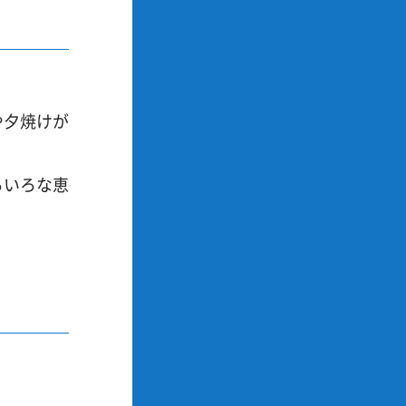
や夕焼けが
ろいろな恵