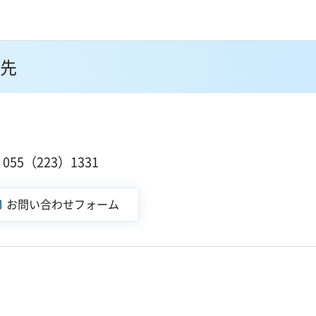
先
１
55（223）1331