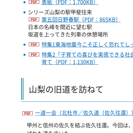
表紙（PDF：1,700KB）
シリーズ山梨の駅甲斐往来
第五回日野春駅（PDF：865KB）
日本の名峰を間近に望む駅
坂道を上ってきた列車の休憩場所
特集1東海地震今こそ正しく恐れてしっか
特集2「子育ての喜びを実感できる社
育て（PDF：1,130KB）
山梨の旧道を訪ねて
一道一会（北杜市／佐久道（佐久往還））（P
甲州と信州の佐久を結ぶ佐久往還。今回は