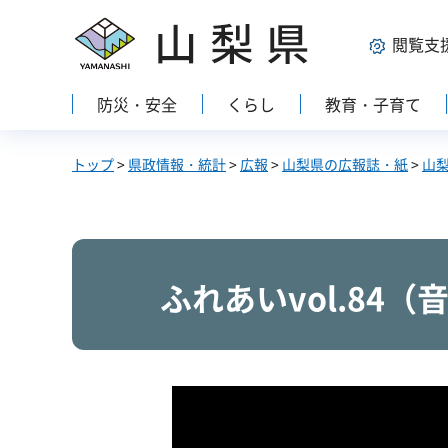
山梨県
閲覧支
防災・安全
くらし
教育・子育て
トップ
>
県政情報・統計
>
広報
>
山梨県の広報誌・紙
>
山
ふれあいvol.84（