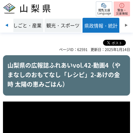
閲覧支援
山梨県
前のスライドを表示
環境
しごと・産業
観光・スポーツ
県政情報・統計
ページID：62591
更新日：2025年1月14日
山梨県の広報誌ふれあいvol.42-動画4（や
まなしのおもてなし「レシピ」2-あけの金
時 太陽の恵みごはん）