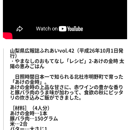
山梨県広報誌ふれあいvol.42（平成26年10月1日発
行）
・やまなしのおもてなし「レシピ」2-あけの金時 太
陽の恵みごはん
日照時間日本一で知られる北杜市明野町で育った
「あけの金時」。
あけの金時の上品な甘さに、赤ワインの豊かな香り
と豚バラ肉のうま味が加わって、食欲の秋にピッタ
リの炊き込みご飯ができました。
［材料］（4人分）
あけの金時…1本
豚バラ肉…150グラム
米…2合
バター…大さじ1