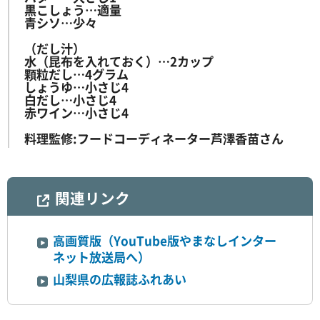
黒こしょう…適量
青シソ…少々
（だし汁）
水（昆布を入れておく）…2カップ
顆粒だし…4グラム
しょうゆ…小さじ4
白だし…小さじ4
赤ワイン…小さじ4
料理監修:フードコーディネーター芦澤香苗さん
関連リンク
高画質版（YouTube版やまなしインター
ネット放送局へ）
山梨県の広報誌ふれあい