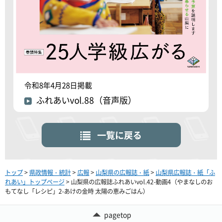
令和8年4月28日掲載
ふれあいvol.88（音声版）
一覧に戻る
トップ
>
県政情報・統計
>
広報
>
山梨県の広報誌・紙
>
山梨県広報誌・紙「ふ
れあい」トップページ
> 山梨県の広報誌ふれあいvol.42-動画4（やまなしのお
もてなし「レシピ」2-あけの金時 太陽の恵みごはん）
pagetop