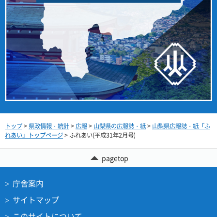
トップ
>
県政情報・統計
>
広報
>
山梨県の広報誌・紙
>
山梨県広報誌・紙「ふ
れあい」トップページ
> ふれあい(平成31年2月号)
pagetop
庁舎案内
サイトマップ
このサイトについて