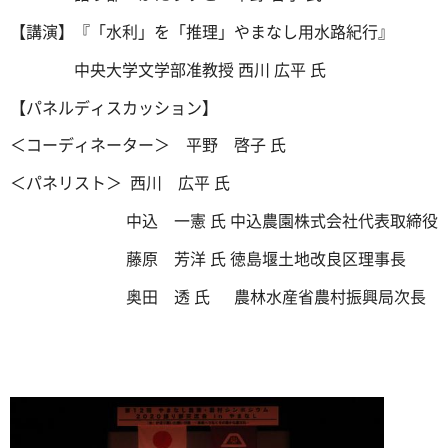
【講演】『「水利」を「推理」やまなし用水路紀行』
中央大学文学部准教授 西川 広平 氏
【パネルディスカッション】
＜コーディネーター＞ 平野 啓子 氏
＜パネリスト＞ 西川 広平 氏
中込 一憲 氏 中込農園株式会社代表取締役
藤原 芳洋 氏 徳島堰土地改良区理事長
奥田 透 氏 農林水産省農村振興局次長