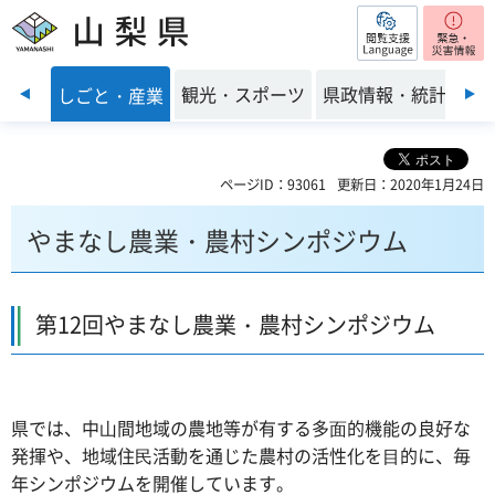
閲覧支援
山梨県
前のスライドを表示
・環境
観光・スポーツ
県政情報・統計
しごと・産業
ページID：93061
更新日：2020年1月24日
やまなし農業・農村シンポジウム
第12回やまなし農業・農村シンポジウム
県では、中⼭間地域の農地等が有する多⾯的機能の良好な
発揮や、地域住⺠活動を通じた農村の活性化を⽬的に、毎
年シンポジウムを開催しています。