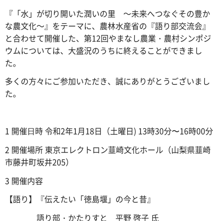
『「水」が切り開いた潤いの里 ～未来へつなぐその豊か
な農文化～』をテーマに、農林水産省の『語り部交流会』
と合わせて開催した、第12回やまなし農業・農村シンポジ
ウムについては、大盛況のうちに終えることができまし
た。
多くの方々にご参加いただき、誠にありがとうございまし
た。
1 開催⽇時 令和2年1月18日（土曜日) 13時30分〜16時00分
2 開催場所 東京エレクトロン韮崎文化ホール（山梨県韮崎
市藤井町坂井205）
3 開催内容
【語り】『伝えたい「徳島堰」の今と昔』
語り部・かたりすと 平野 啓子 氏