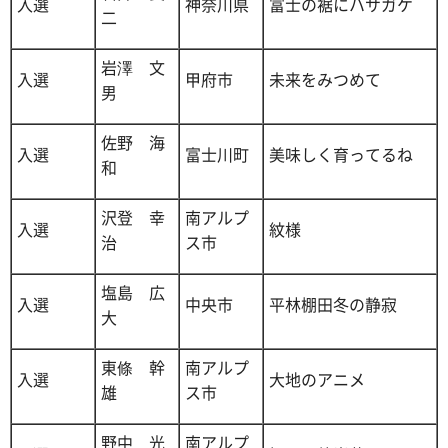
入選
神奈川県
富士の裾にハサガケ
二
岩澤 文
入選
甲府市
未来をみつめて
男
佐野 海
入選
富士川町
美味しく育ってるね
和
沢登 幸
南アルプ
入選
紋様
治
ス市
塩島 広
入選
中央市
平林棚田冬の静寂
大
東條 幹
南アルプ
入選
大地のアニメ
雄
ス市
野中 光
南アルプ