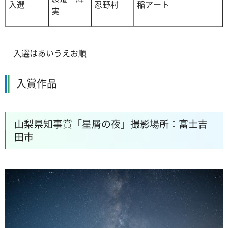
入選
忍野村
稲アート
実
入選はあいうえお順
入賞作品
山梨県知事賞「星屑の夜」撮影場所：富士吉
田市