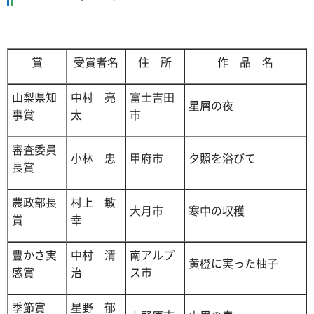
賞
受賞者名
住 所
作 品 名
山梨県知
中村 亮
富士吉田
星屑の夜
事賞
太
市
審査委員
小林 忠
甲府市
夕照を浴びて
長賞
農政部長
村上 敏
大月市
寒中の収穫
賞
幸
豊かさ実
中村 清
南アルプ
黄橙に実った柚子
感賞
治
ス市
季節賞
星野 郁