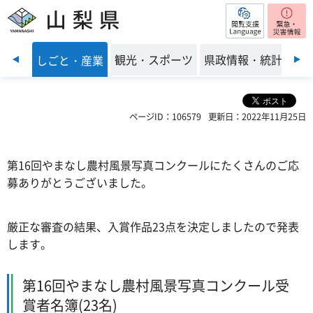
閲覧支援
山梨県
前のスライドを表示
・環境
観光・スポーツ
県政情報・統計
しごと・産業
ページID：106579
更新日：2022年11月25日
第16回やまなし農村風景写真コンクールにたくさんのご応
募ありがとうございました。
厳正な審査の結果、入賞作品23点を決定しましたので発表
します。
第16回やまなし農村風景写真コンクール受
賞者名簿(23名)