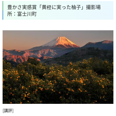
豊かさ実感賞「黄橙に実った柚子」撮影場
所：富士川町
[講評]