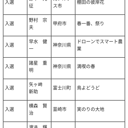
入選
棚田の彼岸花
征
ス市
野村 宗
入選
甲府市
春一番、祭り
夫
早水 健
ドローンでスマート農
入選
神奈川県
一
業
諸星 重
入選
神奈川県
満喫の春
明
矢ヶ﨑
入選
富士川町
鳥よどうど
新助
横森 賢
入選
韮崎市
実のりの大地
治
渡邉 輝