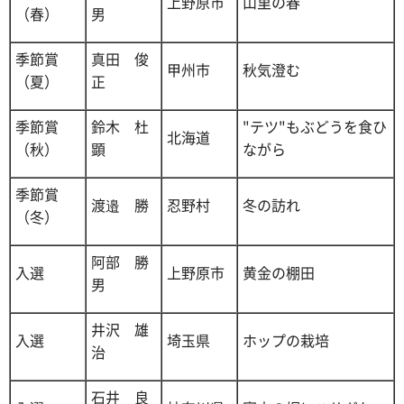
上野原市
山里の春
（春）
男
季節賞
真田 俊
甲州市
秋気澄む
（夏）
正
季節賞
鈴木 杜
"テツ"もぶどうを食ひ
北海道
（秋）
顕
ながら
季節賞
渡邉 勝
忍野村
冬の訪れ
（冬）
阿部 勝
入選
上野原市
黄金の棚田
男
井沢 雄
入選
埼玉県
ホップの栽培
治
石井 良