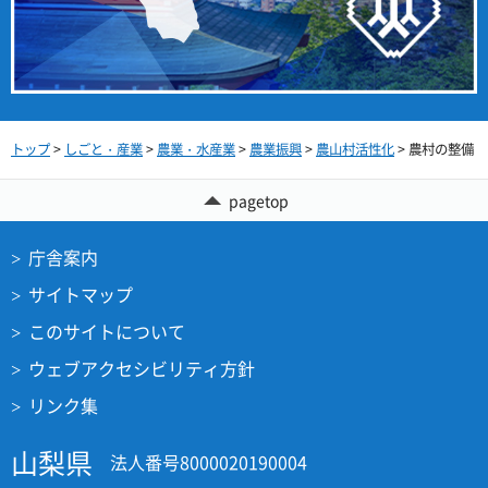
トップ
>
しごと・産業
>
農業・水産業
>
農業振興
>
農山村活性化
> 農村の整備
pagetop
庁舎案内
サイトマップ
このサイトについて
ウェブアクセシビリティ方針
リンク集
山梨県
法人番号8000020190004