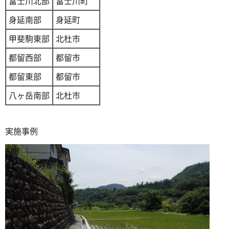
富士川北部
富士川町
身延南部
身延町
甲斐駒東部
北杜市
都留西部
都留市
都留東部
都留市
八ヶ岳南部
北杜市
実施事例