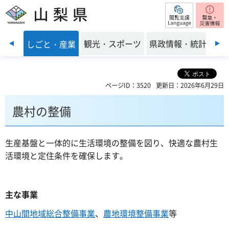
閲覧支援
山梨県
前のスライドを表示
・環境
観光・スポーツ
県政情報・統計
しごと・産業
ページID：3520
更新日：2026年6月29日
農村の整備
生産基盤と一体的に生活環境の整備を図り、快適な農村生
活環境と定住条件を確保します。
主な事業
中山間地域総合整備事業
、
農地環境整備事業
等