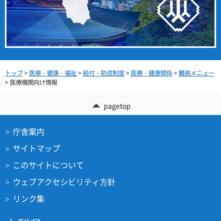
トップ
>
医療・健康・福祉
>
給付・助成制度
>
医療・健康関係
>
難病メニュー
> 医療機関向け情報
pagetop
庁舎案内
サイトマップ
このサイトについて
ウェブアクセシビリティ方針
リンク集