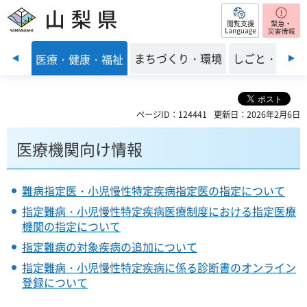
閲覧支援
山梨県
前のスライドを表示
子育て
まちづくり・環境
しごと・産業
医療・健康・福祉
ページID：124441
更新日：2026年2月6日
医療機関向け情報
難病指定医・小児慢性特定疾病指定医の指定について
指定難病・小児慢性特定疾病医療制度における指定医療
機関の指定について
指定難病の対象疾病の追加について
指定難病・小児慢性特定疾病に係る診断書のオンライン
登録について