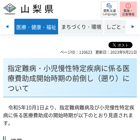
閲覧支援
山梨県
前のスライドを表示
子育て
まちづくり・環境
しごと・産業
医療・健康・福祉
ページID：110623
更新日：2023年9月21日
指定難病・小児慢性特定疾病に係る医
療費助成開始時期の前倒し（遡り）に
ついて
令和5年10月1日より、指定難病難病及び小児慢性特定疾
病に係る医療費助成の開始時期が以下のとおり見直されま
す。