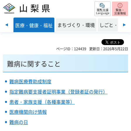
閲覧支援
山梨県
前のスライドを表示
子育て
まちづくり・環境
しごと・産業
医療・健康・福祉
ページID：124439
更新日：2026年5月22日
難病に関すること
難病医療費助成制度
指定難病要支援者証明事業（登録者証の発行）
患者・家族支援（各種事業等）
医療機関向け情報
難病の日