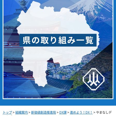
トップ
>
組織案内
>
新価値創造推進局
>
DX課
>
進めよう！DX！
> やまなしデ