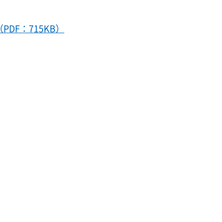
DF：715KB）