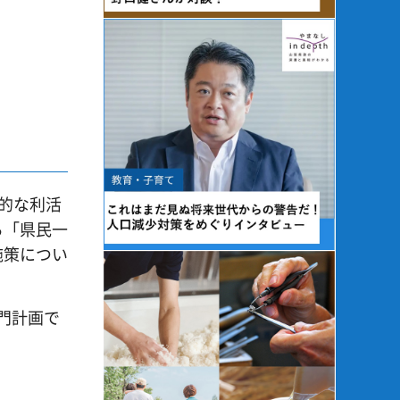
。
果的な利活
る「県民一
施策につい
門計画で