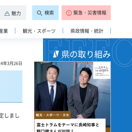
検索
緊急・災害情報
魅力
産業
観光・スポーツ
県政情報・統計
県の取り組み
4年3月26日
定しまし