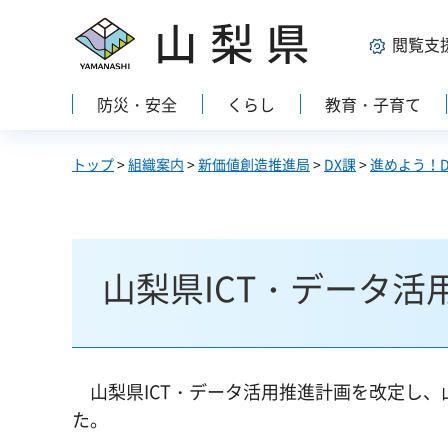
山梨県
閲覧支
防災・安全
くらし
教育・子育て
トップ
>
組織案内
>
新価値創造推進局
>
DX課
>
進めよう！D
山梨県ICT・データ活
山梨県ICT・データ活用推進計画を改定し、
た。