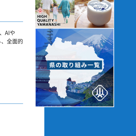
AIや
ら、全面的
。