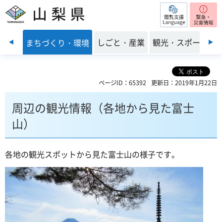
閲覧支援
山梨県
前のスライドを表示
・福祉
しごと・産業
観光・スポーツ
まちづくり・環境
ページID：65392
更新日：2019年1月22日
周辺の観光情報（各地から見た富士
山）
各地の観光スポットから見た富士山の様子です。