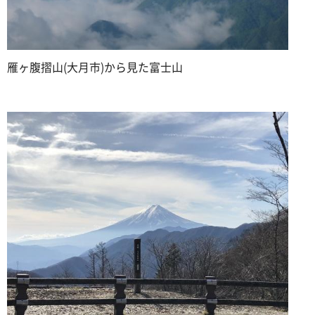
雁ヶ腹摺山(大月市)から見た富士山