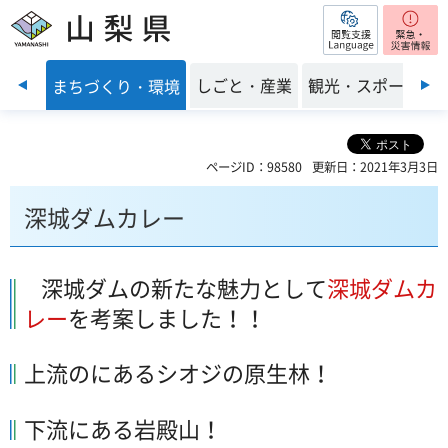
閲覧支援
山梨県
前のスライドを表示
・福祉
しごと・産業
観光・スポーツ
まちづくり・環境
ページID：98580
更新日：2021年3月3日
深城ダムカレー
深城ダムの新たな魅力として
深城ダムカ
レー
を考案しました！！
上流のにあるシオジの原生林！
下流にある岩殿山！