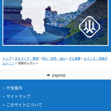
トップ
>
まちづくり・環境
>
河川・砂防・治山
>
ダム事業
>
ようこそ！深城ダ
ムへ！！
> 深城ダムカレー
pagetop
庁舎案内
サイトマップ
このサイトについて