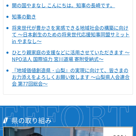
開の国やまなし こんにちは。知事の長崎です。
知事の動き
将来世代が豊かさを実感できる地域社会の構築に向け
て ～日本創生のための将来世代応援知事同盟サミット
in やまなし～
ひとり親家庭の支援などに活用させていただきます ～
NPO法人 国際協力 宮川道場 寄附受納式～
『地域価値創造県・山梨』の実現に向けて、皆さまの
お力添えをよろしくお願い致します ～山梨県人会連合
会 第77回総会～
県の取り組み