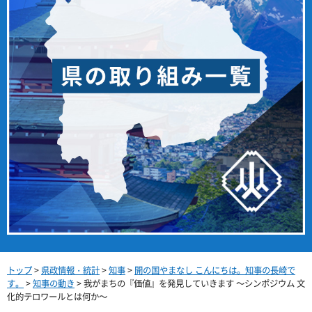
トップ
>
県政情報・統計
>
知事
>
開の国やまなし こんにちは。知事の長崎で
す。
>
知事の動き
> 我がまちの『価値』を発見していきます ～シンポジウム 文
化的テロワールとは何か～