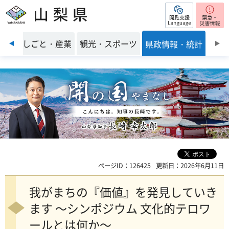
閲覧支援
山梨県
前のスライドを表示
環境
しごと・産業
観光・スポーツ
県政情報・統計
ページID：126425
更新日：2026年6月11日
我がまちの『価値』を発見していき
ます ～シンポジウム 文化的テロワ
ールとは何か～