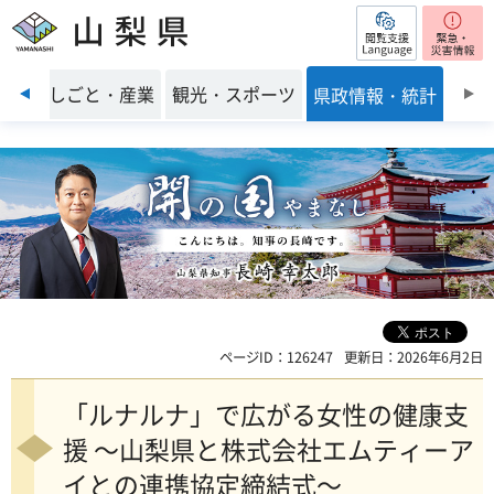
閲覧支援
山梨県
前のスライドを表示
環境
しごと・産業
観光・スポーツ
県政情報・統計
ページID：126247
更新日：2026年6月2日
「ルナルナ」で広がる女性の健康支
援 ～山梨県と株式会社エムティーア
イとの連携協定締結式～