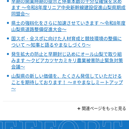
早期の開業時期の提示と停車本数の十分な確保を求め
ます ～令和8年度リニア中央新幹線建設促進山梨県期成
同盟会～
県土の強靱化をさらに加速させていきます ～令和8年度
山梨県道路整備促進大会～
国スポ・全スポに向けた人材育成と競技環境の整備に
ついて ～知事と語るやまなしづくり～
発生拡大の防止と早期封じ込めにオール山梨で取り組
みます ～クビアカツヤカミキリ農業被害防止緊急対策
会議～
山梨県の新しい価値を、たくさん発信していただける
ことを期待しております！ ～＃やまなしミートアップ
～
関連ページをもっと見る