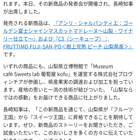
れます。本日、その新商品の発表会が開催され、長崎知事
が出席しました。
発売される新商品は、
『アンリ・シャルパンティエ：ゴー
ルデン富士シャインマスカットマドレーヌ～山梨・ワイナ
リー仕立て～』および『C3（シーキューブ）：
FRUTTIMO,FUJI-SAN-PO＜樹上完熟 ピーチ 山梨県産＞』
です。
いずれの商品にも、山梨県立博物館で「Museum
café Sweets lab 葡萄屋 kofu」を運営する株式会社プロヴ
ィンチアが参画し、県産果実の調達および加工を担ってい
ます。産地の思いと一流の技術が結びついた、「山梨なら
ではの感動」をお届けできる商品に仕上がりました。
長崎知事は、「この新商品を通じて、山梨県が『フルーツ
王国』から『スイーツ王国』に昇格できることを期待して
います。ぜひ、新商品のストーリーをお聞きいただき、ご
試食いただいて、このおいしさを多くの方々に伝えていた