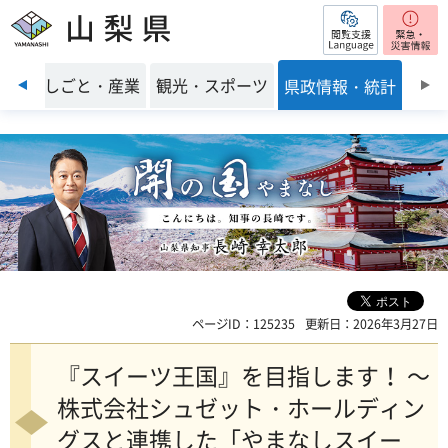
閲覧支援
山梨県
前のスライドを表示
環境
しごと・産業
観光・スポーツ
県政情報・統計
ページID：125235
更新日：2026年3月27日
『スイーツ王国』を目指します！ ～
株式会社シュゼット・ホールディン
グスと連携した「やまなしスイー