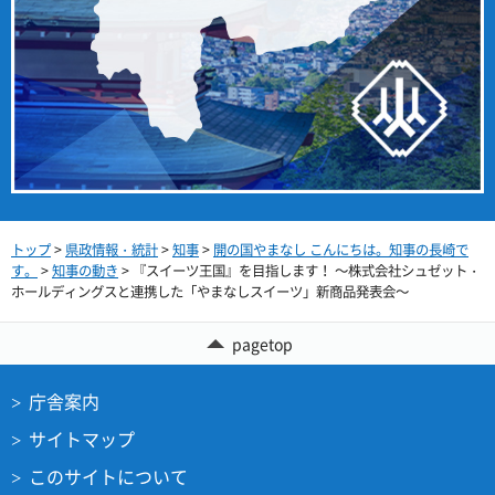
トップ
>
県政情報・統計
>
知事
>
開の国やまなし こんにちは。知事の長崎で
す。
>
知事の動き
> 『スイーツ王国』を目指します！ ～株式会社シュゼット・
ホールディングスと連携した「やまなしスイーツ」新商品発表会～
pagetop
庁舎案内
サイトマップ
このサイトについて