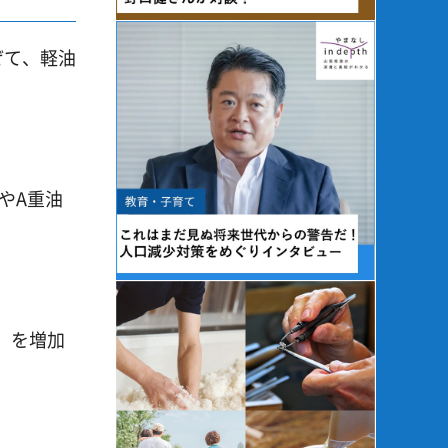
ぜて、軽油
やA重油
）を増加