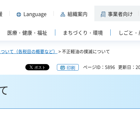
援
Language
組織案内
事業者向け
医療・健康・福祉
まちづくり・環境
しごと・
について（各税目の概要など）
> 不正軽油の撲滅について
ページID：5896
更新日：20
印刷
て