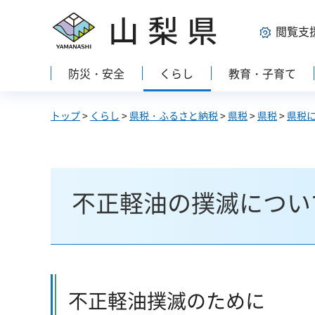
山梨県
閲覧支
防災・安全
くらし
教育・子育て
トップ
>
くらし
>
県税・ふるさと納税
>
県税
>
県税
>
県税
不正軽油の撲滅につい
不正軽油撲滅のために