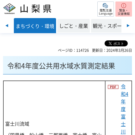
閲覧支援
山梨県
前のスライドを表示
・福祉
しごと・産業
観光・スポーツ
まちづくり・環境
ページID：114726
更新日：2024年3月26日
令和4年度公共用水域水質測定結果
令
和4
年
度
富
富士川流域
士
川
（国界橋、船山橋、三郡西橋、富士橋、富山