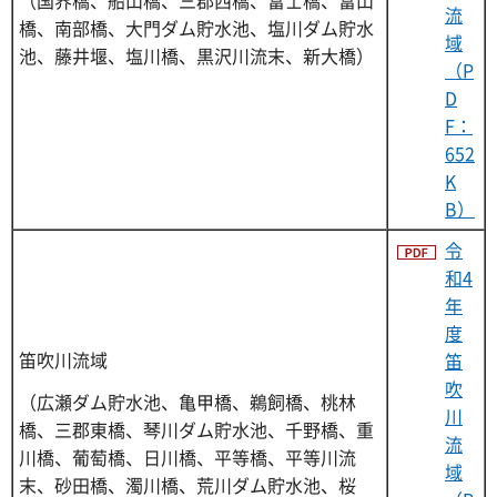
流
橋、南部橋、大門ダム貯水池、塩川ダム貯水
域
池、藤井堰、塩川橋、黒沢川流末、新大橋）
（P
D
F：
652
K
B）
令
和4
年
度
笛吹川流域
笛
吹
（広瀬ダム貯水池、亀甲橋、鵜飼橋、桃林
川
橋、三郡東橋、琴川ダム貯水池、千野橋、重
流
川橋、葡萄橋、日川橋、平等橋、平等川流
域
末、砂田橋、濁川橋、荒川ダム貯水池、桜