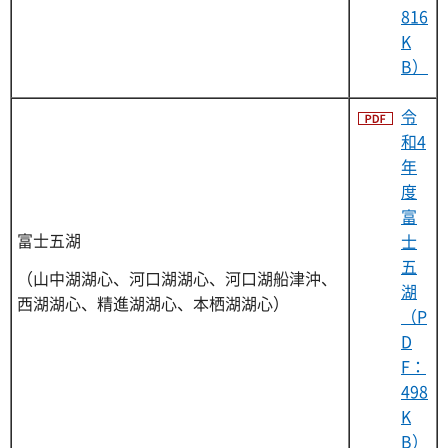
816
K
B）
令
和4
年
度
富
富士五湖
士
五
（山中湖湖心、河口湖湖心、河口湖船津沖、
湖
西湖湖心、精進湖湖心、本栖湖湖心）
（P
D
F：
498
K
B）