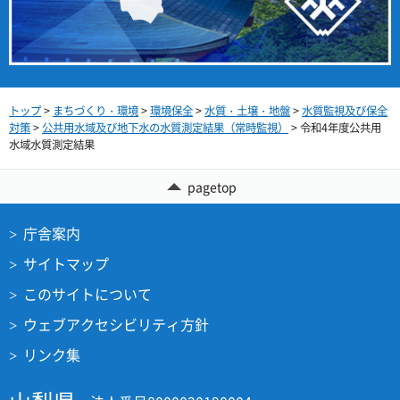
トップ
>
まちづくり・環境
>
環境保全
>
水質・土壌・地盤
>
水質監視及び保全
対策
>
公共用水域及び地下水の水質測定結果（常時監視）
> 令和4年度公共用
水域水質測定結果
pagetop
庁舎案内
サイトマップ
このサイトについて
ウェブアクセシビリティ方針
リンク集