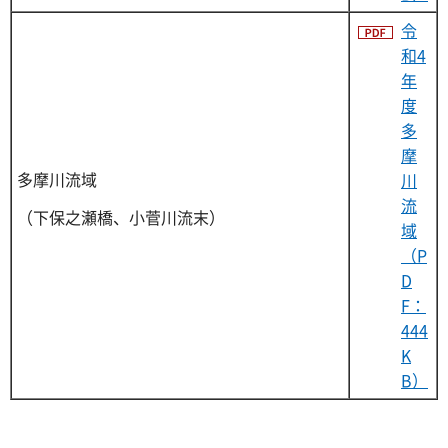
令
和4
年
度
多
摩
多摩川流域
川
流
（下保之瀬橋、小菅川流末）
域
（P
D
F：
444
K
B）