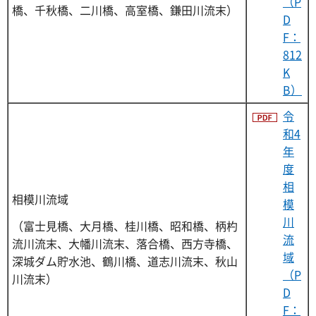
（P
橋、千秋橋、二川橋、高室橋、鎌田川流末）
D
F：
812
K
B）
令
和4
年
度
相
相模川流域
模
川
（富士見橋、大月橋、桂川橋、昭和橋、柄杓
流
流川流末、大幡川流末、落合橋、西方寺橋、
域
深城ダム貯水池、鶴川橋、道志川流末、秋山
（P
川流末）
D
F：