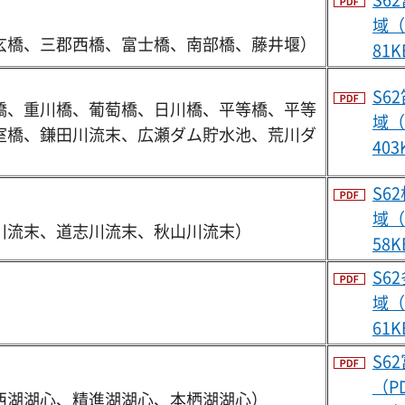
域（
玄橋、三郡西橋、富士橋、南部橋、藤井堰）
81
S6
橋、重川橋、葡萄橋、日川橋、平等橋、平等
域（
室橋、鎌田川流末、広瀬ダム貯水池、荒川ダ
403
S6
域（
川流末、道志川流末、秋山川流末）
58
S6
域（
61
S6
（P
西湖湖心、精進湖湖心、本栖湖湖心）