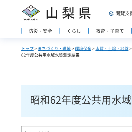
山梨県
閲覧支
防災・安全
くらし
教育・子育て
トップ
>
まちづくり・環境
>
環境保全
>
水質・土壌・地盤
62年度公共用水域水質測定結果
昭和62年度公共用水