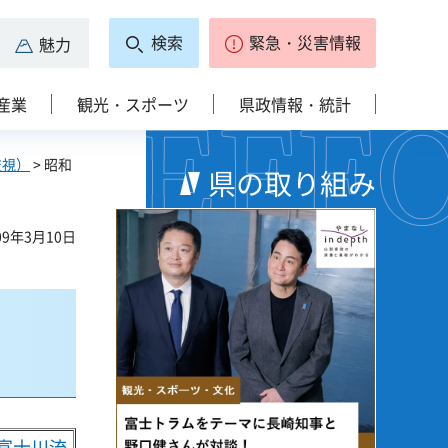
検索
緊急・災害情報
魅力
産業
観光・スポーツ
県政情報・統計
監視）
> 昭和
県の取り組み
9年3月10日
2富士川流