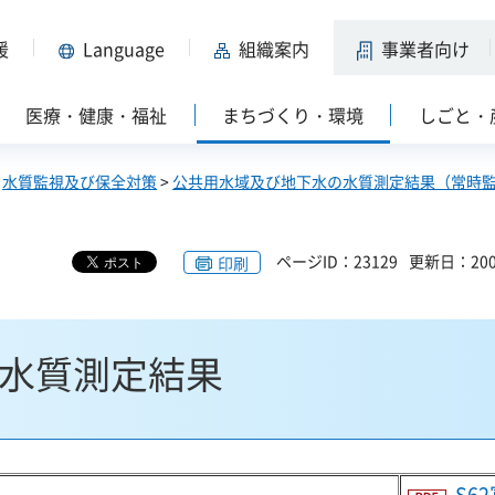
援
Language
組織案内
事業者向け
医療・健康・福祉
まちづくり・環境
しごと・
>
水質監視及び保全対策
>
公共用水域及び地下水の水質測定結果（常時
ページID：23129
更新日：200
印刷
域水質測定結果
S6