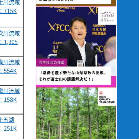
富士川流域
：715K
笛吹川流域
1,305
相模川流域
：554K
多摩川流域
：158K
富士五湖
：251K