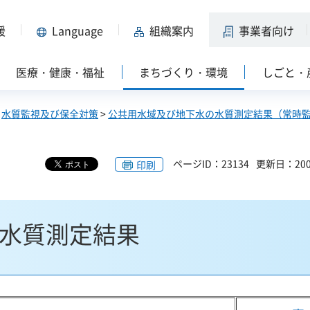
援
Language
組織案内
事業者向け
医療・健康・福祉
まちづくり・環境
しごと・
>
水質監視及び保全対策
>
公共用水域及び地下水の水質測定結果（常時
ページID：23134
更新日：200
印刷
域水質測定結果