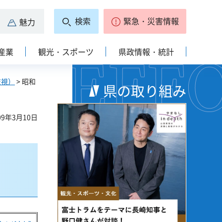
検索
緊急・災害情報
魅力
産業
観光・スポーツ
県政情報・統計
監視）
> 昭和
県の取り組み
9年3月10日