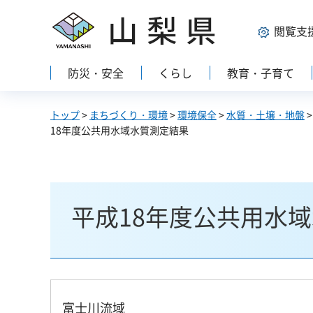
山梨県
閲覧支
防災・安全
くらし
教育・子育て
トップ
>
まちづくり・環境
>
環境保全
>
水質・土壌・地盤
18年度公共用水域水質測定結果
平成18年度公共用水
富士川流域