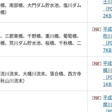
士川
士橋、南部橋、大門ダム貯水池、塩川ダム
（P
大橋）
2K
平成
橋、三郡東橋、千野橋、重川橋、葡萄橋、
吹川
川橋、荒川ダム貯水池、桜橋、千秋橋、二
（P
7K
平成
模川
杓流川流末、大幡川流末、落合橋、西方寺
（P
、秋山川流末）
1K
平成
摩川
（P