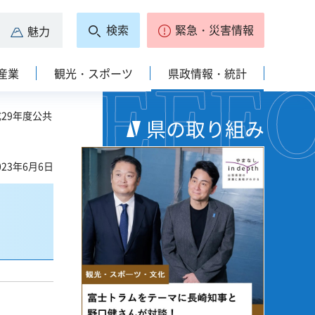
検索
緊急・災害情報
魅力
産業
観光・スポーツ
県政情報・統計
成29年度公共
県の取り組み
23年6月6日