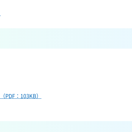
）
PDF：103KB）