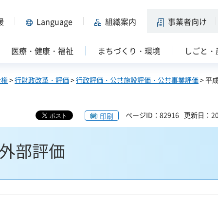
援
Language
組織案内
事業者向け
医療・健康・福祉
まちづくり・環境
しごと・
分権
>
行財政改革・評価
>
行政評価・公共施設評価・公共事業評価
> 平
ページID：82916
更新日：20
印刷
の外部評価