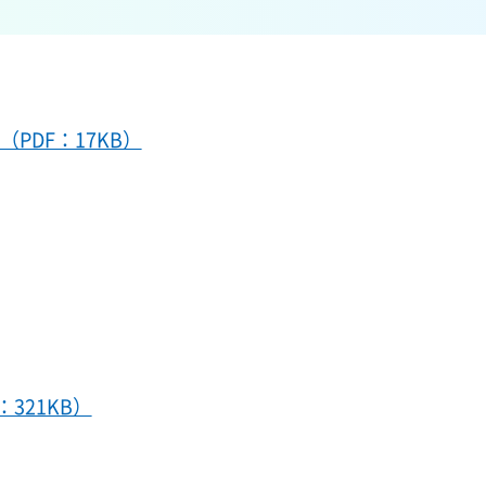
PDF：17KB）
321KB）