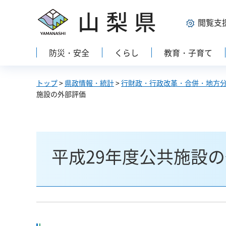
山梨県
閲覧支
防災・安全
くらし
教育・子育て
トップ
>
県政情報・統計
>
行財政・行政改革・合併・地方
施設の外部評価
平成29年度公共施設