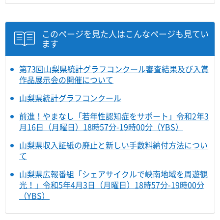
このページを見た人はこんなページも見てい
ます
第73回山梨県統計グラフコンクール審査結果及び入賞
作品展示会の開催について
山梨県統計グラフコンクール
前進！やまなし「若年性認知症をサポート」令和2年3
月16日（月曜日）18時57分-19時00分（YBS）
山梨県収入証紙の廃止と新しい手数料納付方法につい
て
山梨県広報番組「シェアサイクルで峡南地域を周遊観
光！」令和5年4月3日（月曜日）18時57分-19時00分
（YBS）