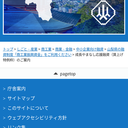
トップ
>
しごと・産業
>
商工業
>
商業・金融
>
中小企業向け融資
>
山梨県の融
資制度「商工業振興資金」をご利用ください
> 成長やまなし応援融資（賃上げ
特例枠）のご案内
pagetop
庁舎案内
サイトマップ
このサイトについて
ウェブアクセシビリティ方針
リンク集