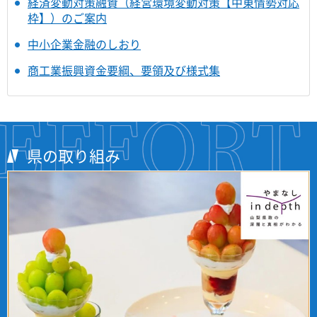
経済変動対策融資（経営環境変動対策【中東情勢対応
枠】）のご案内
中小企業金融のしおり
商工業振興資金要綱、要領及び様式集
県の取り組み