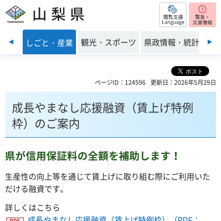
閲覧支援
山梨県
前のスライドを表示
・環境
観光・スポーツ
県政情報・統計
しごと・産業
ページID：124596
更新日：2026年5月29日
成長やまなし応援融資（賃上げ特例
枠）のご案内
県が信用保証料の全額を補助します！
生産性の向上等を通じて賃上げに取り組む際にご利用いた
だける融資です。
詳しくはこちら
成長やまなし応援融資（賃上げ特例枠）（PDF：