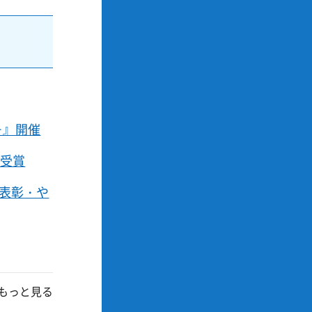
－』開催
を受賞
員表彰・や
もっと見る