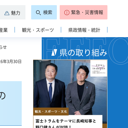
検索
緊急・災害情報
魅力
産業
観光・スポーツ
県政情報・統計
らせ
県の取り組み
6年3月30日
の