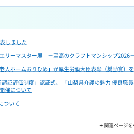
公表しました
エリーマスター展 －至高のクラフトマンシップ2026
老人ホームおりひめ」が厚生労働大臣表彰（奨励賞）
所認証評価制度」認証式、 「山梨県介護の魅力 優良職
開催について
)について
関連ページを