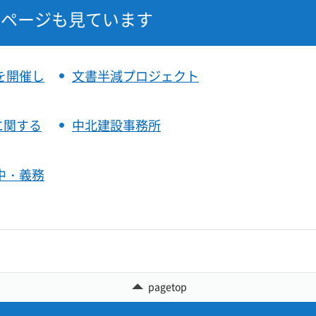
なページも見ています
を開催し
文書半減プロジェクト
に関する
中北建設事務所
中・義務
pagetop