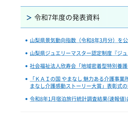
令和7年度の発表資料
山梨県景気動向指数（令和8年3月分）を
山梨県ジュエリーマスター認定制度『ジュ
社会福祉法人欣寿会「地域密着型特別養護
「ＫＡＩの国 やまなし 魅力ある介護事業
まなし介護感動ストーリー大賞」表彰式の
令和8年1月宿泊旅行統計調査結果(速報値