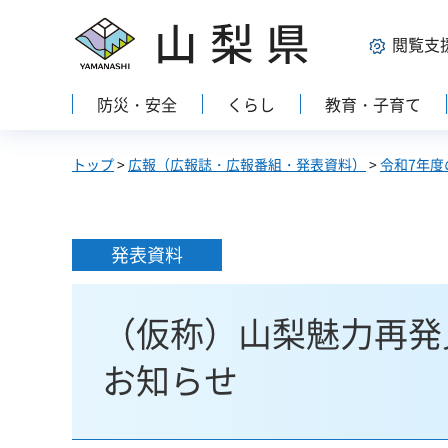
山梨県
閲覧支
防災・安全
くらし
教育・子育て
トップ
>
広報（広報誌・広報番組・発表資料）
>
令和7年度
発表資料
（仮称）山梨魅力再発
お知らせ