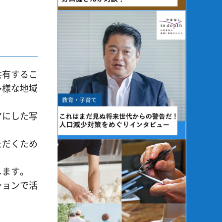
共有するこ
多様な地域
マにした写
ただくため
します。
ションで活