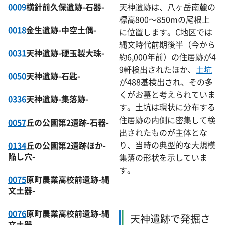
0009
横針前久保遺跡-石器-
天神遺跡は、八ヶ岳南麓の
標高800～850mの尾根上
0018
金生遺跡-中空土偶-
に位置します。C地区では
縄文時代前期後半（今から
0031
天神遺跡-硬玉製大珠-
約6,000年前）の住居跡が4
9軒検出されたほか、
土坑
0050
天神遺跡-石匙-
が488基検出され、その多
くがお墓と考えられていま
0336
天神遺跡-集落跡-
す。土坑は環状に分布する
住居跡の内側に密集して検
0057
丘の公園第2遺跡-石器-
出されたものが主体とな
り、当時の典型的な大規模
0134
丘の公園第2遺跡ほか-
陥し穴-
集落の形状を示していま
す。
0075
原町農業高校前遺跡-縄
文土器-
0076
原町農業高校前遺跡-縄
天神遺跡で発掘さ
文土器-