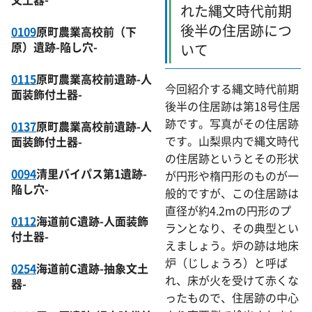
れた縄文時代前期
後半の住居跡につ
0109
原町農業高校前（下
原）遺跡-陥し穴-
いて
0115
原町農業高校前遺跡-人
今回紹介する縄文時代前期
面装飾付土器-
後半の住居跡は第18号住居
跡です。写真がその住居跡
0137
原町農業高校前遺跡-人
です。山梨県内で縄文時代
面装飾付土器-
の住居跡というとその形状
0094
清里バイパス第1遺跡-
が円形や楕円形のものが一
陥し穴-
般的ですが、この住居跡は
直径が約4.2mの円形のプ
0112
海道前C遺跡-人面装飾
ランとなり、その典型とい
付土器-
えましょう。炉の跡は地床
炉（じしょうろ）と呼ば
0254
海道前C遺跡-抽象文土
れ、床が火を受けて赤くな
器-
ったもので、住居跡の中心