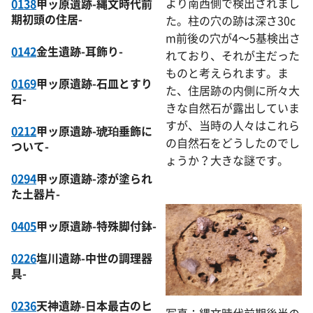
より南西側で検出されまし
0138
甲ッ原遺跡-縄文時代前
期初頭の住居-
た。柱の穴の跡は深さ30c
m前後の穴が4～5基検出さ
0142
金生遺跡-耳飾り-
れており、それが主だった
ものと考えられます。ま
0169
甲ッ原遺跡-石皿とすり
た、住居跡の内側に所々大
石-
きな自然石が露出していま
すが、当時の人々はこれら
0212
甲ッ原遺跡-琥珀垂飾に
の自然石をどうしたのでし
ついて-
ょうか？大きな謎です。
0294
甲ッ原遺跡-漆が塗られ
た土器片-
0405
甲ッ原遺跡-特殊脚付鉢-
0226
塩川遺跡-中世の調理器
具-
0236
天神遺跡-日本最古のヒ