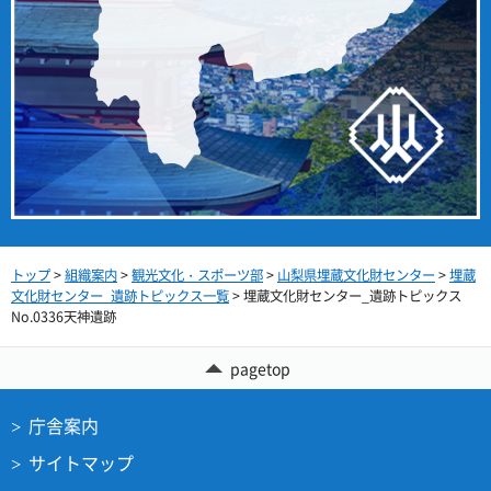
トップ
>
組織案内
>
観光文化・スポーツ部
>
山梨県埋蔵文化財センター
>
埋蔵
文化財センター_遺跡トピックス一覧
> 埋蔵文化財センター_遺跡トピックス
No.0336天神遺跡
pagetop
庁舎案内
サイトマップ