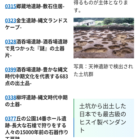
得るものが主体となりま
0315
郷蔵地遺跡-敷石住居-
す。
0323
金生遺跡-縄文ランドス
ケープ-
0328
酒呑場遺跡-酒呑場遺跡
で見つかった『謎』の土器
片-
写真：天神遺跡で検出され
0399
酒呑場遺跡-豊かな縄文
た土坑群
時代中期文化を代表する683
点の出土品-
0338
柳坪遺跡-縄文時代中期
の土器-
土坑から出土した
日本でも最古級の
0377
丘の公園14番ホール遺
ヒスイ製ペンダン
跡-長大な石槍で狩りをする
ト
人々の15000年前の石器作り
工房跡-