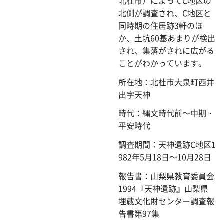
北杜市）によってC地区の
北側が調査され、C地区と
同時期の住居跡3軒のほ
か、土坑60基あまりが検出
され、集落がされに広がる
ことがわかっています。
所在地：北杜市大泉町西井
出字天神
時代：縄文時代前～中期・
平安時代
調査期間：天神遺跡C地区1
982年5月18日～10月28日
報告書：山梨県教育委員会
1994『天神遺跡』山梨県
埋蔵文化財センター調査報
告書第97集