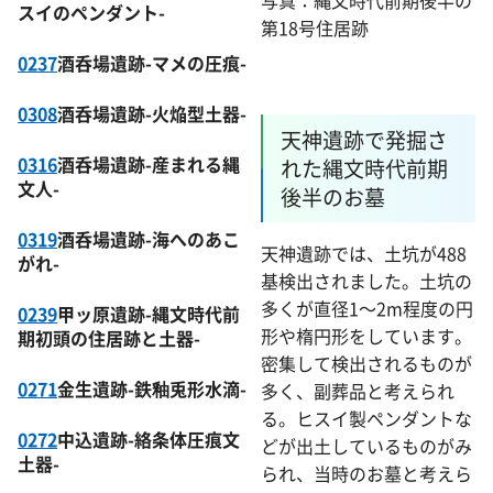
写真：縄文時代前期後半の
スイのペンダント-
第18号住居跡
0237
酒呑場遺跡-マメの圧痕-
0308
酒呑場遺跡-火焔型土器-
天神遺跡で発掘さ
0316
酒呑場遺跡-産まれる縄
れた縄文時代前期
文人-
後半のお墓
0319
酒呑場遺跡-海へのあこ
天神遺跡では、土坑が488
がれ-
基検出されました。土坑の
多くが直径1～2m程度の円
0239
甲ッ原遺跡-縄文時代前
形や楕円形をしています。
期初頭の住居跡と土器-
密集して検出されるものが
0271
金生遺跡-鉄釉兎形水滴-
多く、副葬品と考えられ
る。ヒスイ製ペンダントな
0272
中込遺跡-絡条体圧痕文
どが出土しているものがみ
土器-
られ、当時のお墓と考えら