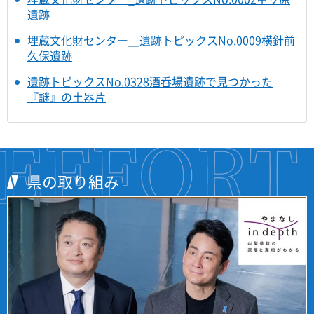
遺跡
埋蔵文化財センター＿遺跡トピックスNo.0009横針前
久保遺跡
遺跡トピックスNo.0328酒呑場遺跡で見つかった
『謎』の土器片
県の取り組み